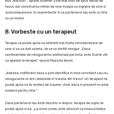
esti „mai bun”,” spune Shafner. Este mai usor de spus decat de
facut, dar construirea stimei de sine incepe cu ingrijire de sine si
autocompasiune. Si reaminteste-ti ca partenerul tau este cu tine
cu un motiv!
8. Vorbeste cu un terapeut
Terapia va poate ajuta sa obtineti mai multa constientizare de
sine si sa va dati seama
de ce
va simtiti nesigur. „Daca
sentimentele de nesiguranta relationala persista, este foarte util
sa apelezi la terapie”, spune Mazzola Wood.
„Adesea, indiferent daca o poti identifica in mod constient sau nu,
nesiguranta isi are radacinile in traume din trecut. Un terapeut te
poate ajuta sa te vindeci de traume, chiar daca in prezent nu este
evident pentru tine.”
Daca partenerul tau este deschis si dispus, terapia de cuplu te
poate ajuta si ea. „La urma urmei, este obisnuit ca insecuritatea