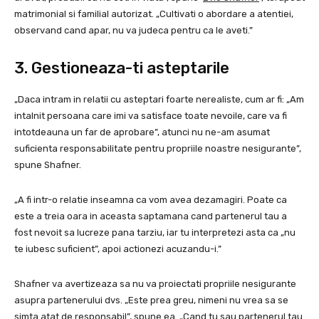
matrimonial si familial autorizat. „Cultivati o abordare a atentiei,
observand cand apar, nu va judeca pentru ca le aveti.”
3. Gestioneaza-ti asteptarile
„Daca intram in relatii cu asteptari foarte nerealiste, cum ar fi: „Am
intalnit persoana care imi va satisface toate nevoile, care va fi
intotdeauna un far de aprobare”, atunci nu ne-am asumat
suficienta responsabilitate pentru propriile noastre nesigurante”,
spune Shafner.
„A fi intr-o relatie inseamna ca vom avea dezamagiri. Poate ca
este a treia oara in aceasta saptamana cand partenerul tau a
fost nevoit sa lucreze pana tarziu, iar tu interpretezi asta ca „nu
te iubesc suficient”, apoi actionezi acuzandu-i.”
Shafner va avertizeaza sa nu va proiectati propriile nesigurante
asupra partenerului dvs. „Este prea greu, nimeni nu vrea sa se
simta atat de responsabil”, spune ea. „Cand tu sau partenerul tau