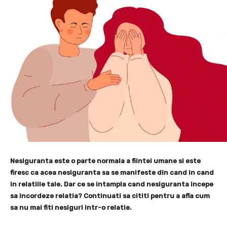
Nesiguranta este o parte normala a fiintei umane si este
firesc ca acea nesiguranta sa se manifeste din cand in cand
in relatiile tale. Dar ce se intampla cand nesiguranta incepe
sa incordeze relatia? Continuati sa cititi pentru a afla cum
sa nu mai fiti nesiguri intr-o relatie.