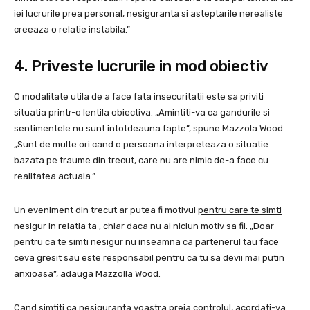
iei lucrurile prea personal, nesiguranta si asteptarile nerealiste
creeaza o relatie instabila.”
4. Priveste lucrurile in mod obiectiv
O modalitate utila de a face fata insecuritatii este sa priviti
situatia printr-o lentila obiectiva. „Amintiti-va ca gandurile si
sentimentele nu sunt intotdeauna fapte”, spune Mazzola Wood.
„Sunt de multe ori cand o persoana interpreteaza o situatie
bazata pe traume din trecut, care nu are nimic de-a face cu
realitatea actuala.”
Un eveniment din trecut ar putea fi motivul
pentru care te simti
nesigur in relatia ta
, chiar daca nu ai niciun motiv sa fii. „Doar
pentru ca te simti nesigur nu inseamna ca partenerul tau face
ceva gresit sau este responsabil pentru ca tu sa devii mai putin
anxioasa”, adauga Mazzolla Wood.
Cand simtiti ca nesiguranta voastra preia controlul, acordati-va