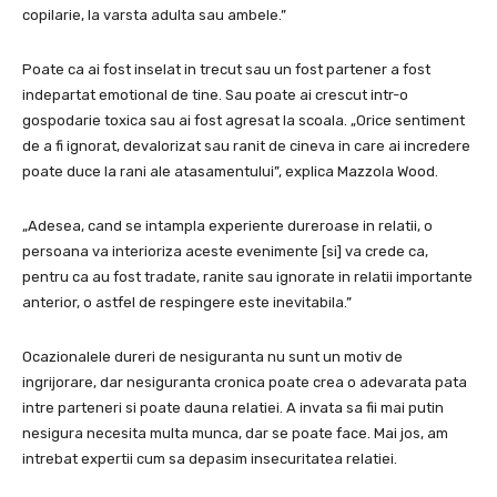
copilarie, la varsta adulta sau ambele.”
Poate ca ai fost inselat in trecut sau un fost partener a fost
indepartat emotional de tine. Sau poate ai crescut intr-o
gospodarie toxica sau ai fost agresat la scoala. „Orice sentiment
de a fi ignorat, devalorizat sau ranit de cineva in care ai incredere
poate duce la rani ale atasamentului”, explica Mazzola Wood.
„Adesea, cand se intampla experiente dureroase in relatii, o
persoana va interioriza aceste evenimente [si] va crede ca,
pentru ca au fost tradate, ranite sau ignorate in relatii importante
anterior, o astfel de respingere este inevitabila.”
Ocazionalele dureri de nesiguranta nu sunt un motiv de
ingrijorare, dar nesiguranta cronica poate crea o adevarata pata
intre parteneri si poate dauna relatiei. A invata sa fii mai putin
nesigura necesita multa munca, dar se poate face. Mai jos, am
intrebat expertii cum sa depasim insecuritatea relatiei.