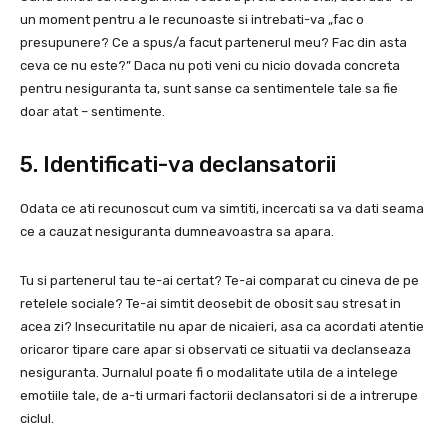
un moment pentru a le recunoaste si intrebati-va „fac o
presupunere? Ce a spus/a facut partenerul meu? Fac din asta
ceva ce nu este?” Daca nu poti veni cu nicio dovada concreta
pentru nesiguranta ta, sunt sanse ca sentimentele tale sa fie
doar atat – sentimente.
5. Identificati-va declansatorii
Odata ce ati recunoscut cum va simtiti, incercati sa va dati seama
ce a cauzat nesiguranta dumneavoastra sa apara.
Tu si partenerul tau te-ai certat? Te-ai comparat cu cineva de pe
retelele sociale? Te-ai simtit deosebit de obosit sau stresat in
acea zi? Insecuritatile nu apar de nicaieri, asa ca acordati atentie
oricaror tipare care apar si observati ce situatii va declanseaza
nesiguranta. Jurnalul poate fi o modalitate utila de a intelege
emotiile tale, de a-ti urmari factorii declansatori si de a intrerupe
ciclul.