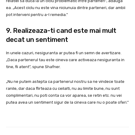
relatiei sa duca la un ciclu problematic intre parteneri”, adauga
ea. „Acest ciclu nu este vina niciunuia dintre parteneri, dar ambii
pot interveni pentru a-l remedia.”
9. Realizeaza-ti cand este mai mult
decat un sentiment
In unele cazuri, nesiguranta ar putea fi un semn de avertizare.
„Daca partenerul tau este cineva care activeaza nesiguranta in
tine, fii atent”, spune Shafner.
„Nu ne putem astepta ca partenerul nostru sa ne vindece toate
ranile, dar daca flirteaza cu ceilalti, nu au limite bune, nu sunt
complimentari, nu poti conta ca vor aparea, se retin etc. nu vei
putea avea un sentiment sigur de la cineva care nu o poate oferi.”