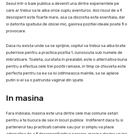
Sexul intr-o baie publica a devenit una dintre experientele pe
care ar trebui sa le aiba orice cuplu aventuros. Aici riscul de a fi
descoperit este foarte mare, asa ca discretia este esentiala, dar
si datorita spatiului de obicei mic, gasirea pozitiei ideale poate fi o
provocare.
Daca nu exista unde sa se sprijine, copilul va trebui sa aiba brate
puternice pentru a practica pozitia 1, cunoscuta sub numele de
imbratisare. Toaleta, curatata in prealabil, este o alternativa buna
pentru a efectua cele trei pozitii ramase, in timp ce chiuveta este
perfecta pentru ca ea sa isi odihneasca mainile, sa se aplece
putin si el sa o patrunda vaginal din spate.
In masina
Fara indoiala, masina este una dintre cele mai comune setari
pentru a te bucura de sex in locuri publice . Indiferent daca tu si
partenerul tau practicati cainele sau pur si simplu va place
adrenalina de a fi descoperiti intr-o parcare, masina devine un loc