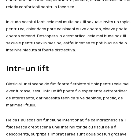
relativ confortabil pentru a face sex.
In ciuda acestui fapt, cele mai multe pozitii sexuale invita un rapid,
pentru ca, chiar daca pare ca nimeni nu va aparea, cineva poate
aparea oricand. Descopera in acest articol cele mai bune pozitii
sexuale pentru sex in masina, astfel incat sa te poti bucura de o
intalnire placuta si foarte distractiva.
Intr-un lift
Clasic al unei scene de film foarte fierbinte si tipic pentru cele mai
aventuroase, sexul intr-un lift poate fi o experienta extraordinar
de interesanta, dar necesita tehnica si va depinde, practic, de
marimea liftului.
Fie ca l-au scos din functiune intentionat, fie ca indraznesc sa-l
foloseasca drept scena unei intalniri toride cu riscul de a fi
descoperite, surpriza si imbratisarea sunt doua posturi grozave