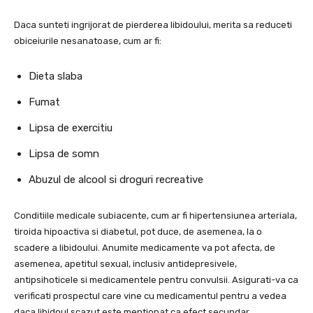
Daca sunteti ingrijorat de pierderea libidoului, merita sa reduceti
obiceiurile nesanatoase, cum ar fi:
Dieta slaba
Fumat
Lipsa de exercitiu
Lipsa de somn
Abuzul de alcool si droguri recreative
Conditiile medicale subiacente, cum ar fi hipertensiunea arteriala,
tiroida hipoactiva si diabetul, pot duce, de asemenea, la o
scadere a libidoului. Anumite medicamente va pot afecta, de
asemenea, apetitul sexual, inclusiv antidepresivele,
antipsihoticele si medicamentele pentru convulsii. Asigurati-va ca
verificati prospectul care vine cu medicamentul pentru a vedea
daca libidoul scazut este mentionat ca efect secundar.