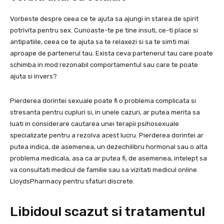
Vorbeste despre ceea ce te ajuta sa ajungi in starea de spirit
potrivita pentru sex. Cunoaste-te pe tine insuti, ce-ti place si
antipatiile, ceea ce te ajuta sa te relaxezi si sa te simti mai
aproape de partenerul tau. Exista ceva partenerul tau care poate
schimba in mod rezonabil comportamentul sau care te poate
ajuta si invers?
Pierderea dorintei sexuale poate fi o problema complicata si
stresanta pentru cupluri si, in unele cazuri, ar putea merita sa
luati in considerare cautarea unei terapii psihosexuale
specializate pentru a rezolva acest lucru. Pierderea dorintei ar
putea indica, de asemenea, un dezechilibru hormonal sau o alta
problema medicala, asa ca ar putea fi, de asemenea, intelept sa
va consultati medicul de familie sau sa vizitati medicul online
LloydsPharmacy pentru sfaturi discrete.
Libidoul scazut si tratamentul