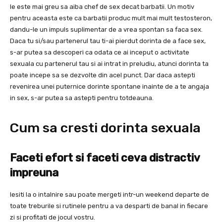
le este mai greu sa aiba chef de sex decat barbatii. Un motiv
pentru aceasta este ca barbatii produc mult mai mult testosteron,
dandu-le un impuls suplimentar de a vrea spontan sa faca sex.
Daca tu si/sau partenerul tau ti-ai pierdut dorinta de a face sex,
s-ar putea sa descoperi ca odata ce ai inceput o activitate
sexuala cu partenerul tau si ai intrat in preludiu, atunci dorinta ta
poate incepe sa se dezvolte din acel punct. Dar daca astepti
revenirea unei puternice dorinte spontane inainte de a te angaja
in sex, s-ar putea sa astepti pentru totdeauna.
Cum sa cresti dorinta sexuala
Faceti efort si faceti ceva distractiv
impreuna
Iesiti la o intalnire sau poate mergeti intr-un weekend departe de
toate treburile si rutinele pentru a va desparti de banal in fiecare
zi si profitati de jocul vostru.