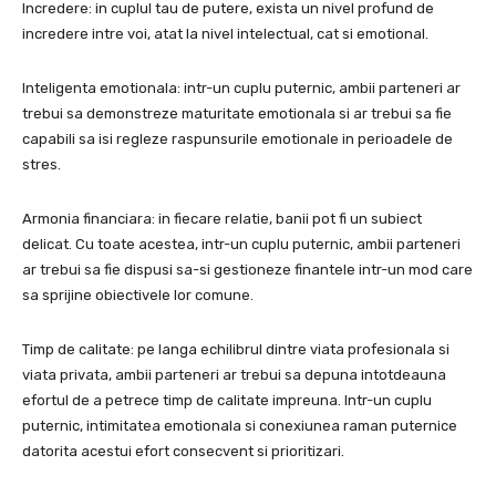
Incredere: in cuplul tau de putere, exista un nivel profund de
incredere intre voi, atat la nivel intelectual, cat si emotional.
Inteligenta emotionala: intr-un cuplu puternic, ambii parteneri ar
trebui sa demonstreze maturitate emotionala si ar trebui sa fie
capabili sa isi regleze raspunsurile emotionale in perioadele de
stres.
Armonia financiara: in fiecare relatie, banii pot fi un subiect
delicat. Cu toate acestea, intr-un cuplu puternic, ambii parteneri
ar trebui sa fie dispusi sa-si gestioneze finantele intr-un mod care
sa sprijine obiectivele lor comune.
Timp de calitate: pe langa echilibrul dintre viata profesionala si
viata privata, ambii parteneri ar trebui sa depuna intotdeauna
efortul de a petrece timp de calitate impreuna. Intr-un cuplu
puternic, intimitatea emotionala si conexiunea raman puternice
datorita acestui efort consecvent si prioritizari.