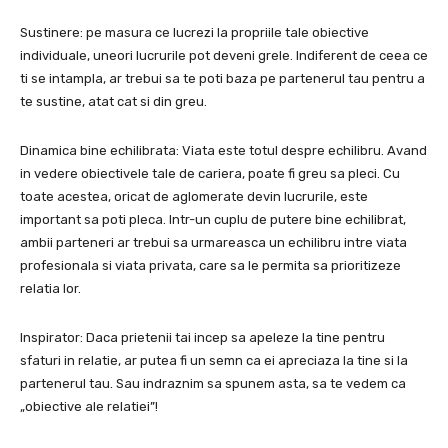
Sustinere: pe masura ce lucrezi la propriile tale obiective
individuale, uneori lucrurile pot deveni grele. Indiferent de ceea ce
ti se intampla, ar trebui sa te poti baza pe partenerul tau pentru a
te sustine, atat cat si din greu.
Dinamica bine echilibrata: Viata este totul despre echilibru. Avand
in vedere obiectivele tale de cariera, poate fi greu sa pleci. Cu
toate acestea, oricat de aglomerate devin lucrurile, este
important sa poti pleca. Intr-un cuplu de putere bine echilibrat,
ambii parteneri ar trebui sa urmareasca un echilibru intre viata
profesionala si viata privata, care sa le permita sa prioritizeze
relatia lor.
Inspirator: Daca prietenii tai incep sa apeleze la tine pentru
sfaturi in relatie, ar putea fi un semn ca ei apreciaza la tine si la
partenerul tau. Sau indraznim sa spunem asta, sa te vedem ca
„obiective ale relatiei”!