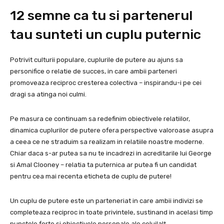
12 semne ca tu si partenerul
tau sunteti un cuplu puternic
Potrivit culturii populare, cuplurile de putere au ajuns sa
personifice o relatie de succes, in care ambii parteneri
promoveaza reciproc cresterea colectiva – inspirandu-i pe cei
dragi sa atinga noi culmi.
Pe masura ce continuam sa redefinim obiectivele relatiilor,
dinamica cuplurilor de putere ofera perspective valoroase asupra
a ceea ce ne straduim sa realizam in relatiile noastre moderne.
Chiar daca s-ar putea sa nu te incadrezi in acreditarile lui George
si Amal Clooney – relatia ta puternica ar putea fi un candidat
pentru cea mai recenta eticheta de cuplu de putere!
Un cuplu de putere este un parteneriat in care ambii indivizi se
completeaza reciproc in toate privintele, sustinand in acelasi timp
punctele forte si obiectivele personale ale celuilalt.