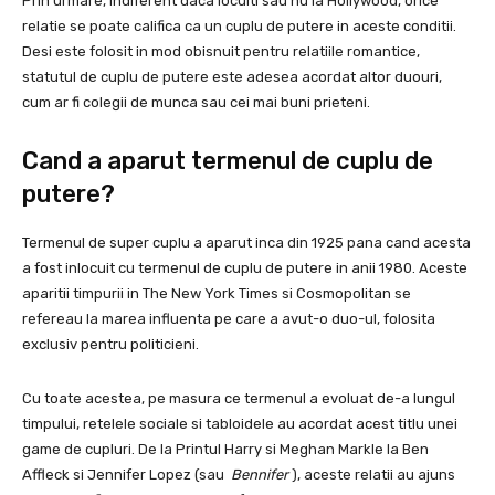
Prin urmare, indiferent daca locuiti sau nu la Hollywood, orice
relatie se poate califica ca un cuplu de putere in aceste conditii.
Desi este folosit in mod obisnuit pentru relatiile romantice,
statutul de cuplu de putere este adesea acordat altor duouri,
cum ar fi colegii de munca sau cei mai buni prieteni.
Cand a aparut termenul de cuplu de
putere?
Termenul de super cuplu a aparut inca din 1925 pana cand acesta
a fost inlocuit cu termenul de cuplu de putere in anii 1980. Aceste
aparitii timpurii in The New York Times si Cosmopolitan se
refereau la marea influenta pe care a avut-o duo-ul, folosita
exclusiv pentru politicieni.
Cu toate acestea, pe masura ce termenul a evoluat de-a lungul
timpului, retelele sociale si tabloidele au acordat acest titlu unei
game de cupluri. De la Printul Harry si Meghan Markle la Ben
Affleck si Jennifer Lopez (sau
Bennifer
), aceste relatii au ajuns