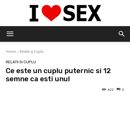
IloveSex
Home
Relatii si Cuplu
RELATII SI CUPLU
Ce este un cuplu puternic si 12
semne ca esti unul
422
0
Facebook
Twitter
Pinterest