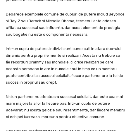
Deoarece exemplele comune de cupluri de putere includ Beyonce
si Jay-Z sau Barack si Michelle Obama, termenul este adesea
afiliat cu succesul sau influenta, dar acest element de prestigiu
sau bogatie nu este o componenta necesara.
Intr-un cuplu de putere, indivizii sunt cunoscuti in afara duo-ului
dinamic pentru propriile merite si realizari. Acesta nu trebuie sa
fie recorduri Grammy sau mondiale, ci orice realizari pe care
aceasta persoana le are in numele sau! In timp ce un membru
poate contribui la succesul celuilalt, fiecare partener are la fel de
succes in propriul sau drept.
Niciun partener nu afecteaza succesul celuilalt, dar este cea mai
mare majoreta a lor la fiecare pas. Intr-un cuplu de putere
adevarat, nu exista gelozie sau resentimente, dar fiecare membru
al echipei lucreaza impreuna pentru obiective comune.