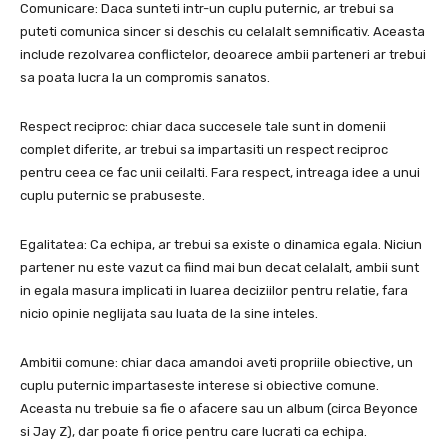
Comunicare: Daca sunteti intr-un cuplu puternic, ar trebui sa
puteti comunica sincer si deschis cu celalalt semnificativ. Aceasta
include rezolvarea conflictelor, deoarece ambii parteneri ar trebui
sa poata lucra la un compromis sanatos.
Respect reciproc: chiar daca succesele tale sunt in domenii
complet diferite, ar trebui sa impartasiti un respect reciproc
pentru ceea ce fac unii ceilalti. Fara respect, intreaga idee a unui
cuplu puternic se prabuseste.
Egalitatea: Ca echipa, ar trebui sa existe o dinamica egala. Niciun
partener nu este vazut ca fiind mai bun decat celalalt, ambii sunt
in egala masura implicati in luarea deciziilor pentru relatie, fara
nicio opinie neglijata sau luata de la sine inteles.
Ambitii comune: chiar daca amandoi aveti propriile obiective, un
cuplu puternic impartaseste interese si obiective comune.
Aceasta nu trebuie sa fie o afacere sau un album (circa Beyonce
si Jay Z), dar poate fi orice pentru care lucrati ca echipa.