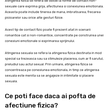
Atingerea fizica se refera de obicei la forme de contact non-
sexuale care exprima grija, afectiunea si conexiunea emotionala.
Aceasta poate include tinerea de mana, imbratisarea, frecarea
picioarelor sau orice alte gesturi fizice.
Acest tip de contact fizic poate fi prezent atat in ​​scenarii
romantice cat si non-romantice, concentrate pe construirea unei
conexiuni emotionale si exprimarea sprijinului.
Atingerea sexuala se refera la atingerea fizica destinata in mod
special sa trezeasca sau sa stimuleze placerea, cum ar fi sarutul,
preludiul sau actul sexual. Prin urmare, atingerea fizica se
concentreaza pe conexiunea emotionala, in timp ce atingerea
sexuala este menita sa se angajeze in intimitate si placere
sexuala.
Ce poti face daca ai pofta de
afectiune fizica?