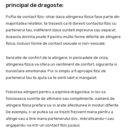
principal de dragoste:
Pofta de contact fizic: chiar daca atingerea fizica face parte din
majoritatea relatiilor, te trezesti ca iti doresti contactul fizic cu
partenerul tau, indiferent daca sunteti impreuna sau separat.
Aceasta dorinta poate fi pentru multe forme diferite de atingere
fizica, inclusiv forme de contact sexuale si non-sexuale.
Senzatie de confort de la atingere: in perioadele de criza,
atingerea fizica va ofera un sentiment de confort, siguranta si
bunastare emotionala. Pur si simplu a fi aproape fizic de
partenerul tau te ajuta sa te simti iubit si mangaiat.
Folosirea atingerii pentru a exprima dragostea: in loc sa
foloseasca cuvinte de afirmare sau complimente, oamenii de
atingere fizica prefera sa-si arate afectiunea in moduri diferite.
De exemplu, s-ar putea sa va treziti frecvent mana pentru a
atinge sau a tine mana partenerului dvs., imbratisandu-l sau
angajandu-va intr-un contact fizic jucaus.