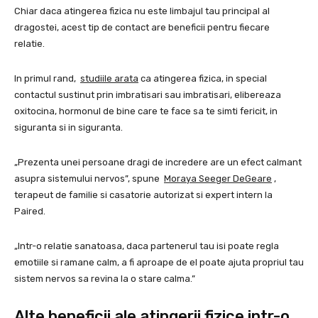
Chiar daca atingerea fizica nu este limbajul tau principal al
dragostei, acest tip de contact are beneficii pentru fiecare
relatie.
In primul rand,
studiile arata
ca atingerea fizica, in special
contactul sustinut prin imbratisari sau imbratisari, elibereaza
oxitocina, hormonul de bine care te face sa te simti fericit, in
siguranta si in siguranta.
„Prezenta unei persoane dragi de incredere are un efect calmant
asupra sistemului nervos”, spune
Moraya Seeger DeGeare
,
terapeut de familie si casatorie autorizat si expert intern la
Paired.
„Intr-o relatie sanatoasa, daca partenerul tau isi poate regla
emotiile si ramane calm, a fi aproape de el poate ajuta propriul tau
sistem nervos sa revina la o stare calma.”
Alte beneficii ale atingerii fizice intr-o