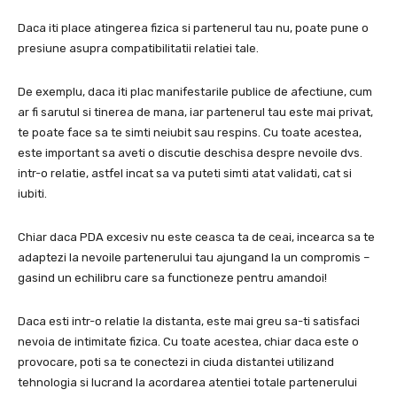
Daca iti place atingerea fizica si partenerul tau nu, poate pune o
presiune asupra compatibilitatii relatiei tale.
De exemplu, daca iti plac manifestarile publice de afectiune, cum
ar fi sarutul si tinerea de mana, iar partenerul tau este mai privat,
te poate face sa te simti neiubit sau respins. Cu toate acestea,
este important sa aveti o discutie deschisa despre nevoile dvs.
intr-o relatie, astfel incat sa va puteti simti atat validati, cat si
iubiti.
Chiar daca PDA excesiv nu este ceasca ta de ceai, incearca sa te
adaptezi la nevoile partenerului tau ajungand la un compromis –
gasind un echilibru care sa functioneze pentru amandoi!
Daca esti intr-o relatie la distanta, este mai greu sa-ti satisfaci
nevoia de intimitate fizica. Cu toate acestea, chiar daca este o
provocare, poti sa te conectezi in ciuda distantei utilizand
tehnologia si lucrand la acordarea atentiei totale partenerului