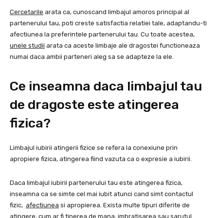
Cercetarile
arata ca, cunoscand limbajul amoros principal al
partenerului tau, poti creste satisfactia relatiei tale, adaptandu-ti
afectiunea la preferintele partenerului tau. Cu toate acestea,
unele studii
arata ca aceste limbaje ale dragostei functioneaza
numai daca ambii parteneri aleg sa se adapteze la ele.
Ce inseamna daca limbajul tau
de dragoste este atingerea
fizica?
Limbajul iubirii atingerii fizice se refera la conexiune prin
apropiere fizica, atingerea fiind vazuta ca o expresie a iubirii.
Daca limbajul iubirii partenerului tau este atingerea fizica,
inseamna ca se simte cel mai iubit atunci cand simt contactul
fizic,
afectiunea
si apropierea. Exista multe tipuri diferite de
atingere, cum ar fi tinerea de mana, imbratisarea sau sarutul.