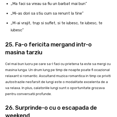
„Ma faci sa vreau sa fiu un barbat mai bun”
„Mi-as dori sa stiu cum sa renunt la tine”
„M-ai vrajit, trup si suflet, si te iubesc, te iubesc, te
iubesc”
25. Fa-o fericita mergand intr-o
masina tarziu
Cel mai bun lucru pe care sa-l faci cu prietena ta este sa mergi cu
masina lunga. Un drum lung pe timp de noapte poate fi ocazional
relaxant si romantic. Ascultand muzica romantica in timp ce priviti
autostrazile nesfarsit de lungi este o modalitate excelenta de a
va relaxa. In plus, calatoriile lungi sunt o oportunitate grozava
pentru conversatii profunde.
26. Surprinde-o cu o escapada de
weekend