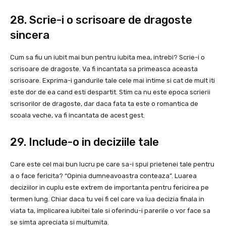
28. Scrie-i o scrisoare de dragoste
sincera
Cum sa fiu un iubit mai bun pentru iubita mea, intrebi? Scrie-i o
scrisoare de dragoste. Va fi incantata sa primeasca aceasta
scrisoare. Exprima-i gandurile tale cele mai intime si cat de mult iti
este dor de ea cand esti despartit. Stim ca nu este epoca scrierii
scrisorilor de dragoste, dar daca fata ta este o romantica de
scoala veche, va fi incantata de acest gest.
29. Include-o in deciziile tale
Care este cel mai bun lucru pe care sa-i spui prietenei tale pentru
a o face fericita? “Opinia dumneavoastra conteaza”. Luarea
deciziilor in cuplu este extrem de importanta pentru fericirea pe
termen lung. Chiar daca tu vei fi cel care va lua decizia finala in
viata ta, implicarea iubitei tale si oferindu-i parerile o vor face sa
se simta apreciata si multumita.