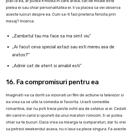
plac la ea, ar putea fi modul in care arata, cat de moale este
pielea ei sau chiar personalitatea ei. Ii va placea ca vei observa
aceste lucruri despre ea. Cum sa-ti faci prietena fericita prin
mesaj? Incerca:
„Zambetul tau ma face sa ma simt viu”
„Ai facut ceva special astazi sau esti mereu asa de
aratos?”
„Admir cat de atent si amabil esti”
16. Fa compromisuri pentru ea
Imaginati-va ca doriti sa vizionati un film de actiune la televizor si
ea vrea sa se uite la comedia ei favorita. Urasti comediile
romantice, dar nu poti trece peste ochii aia de catelus ai ei. Cedati
din cand in cand si spuneti da unui maraton romcom. S-ar putea
chiar sa te bucuri. Daca vrea sa mearga la cumparaturi, dar tu vrei
sa petreci weekendul acasa, nu o lasa sa plece singura. Fa aceste