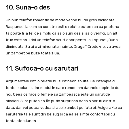
10. Suna-o des
Un bun telefon romantic de moda veche nu da gres niciodata!
Raspunsul la cum sa construiesti o relatie puternica cu prietena
ta poate fi la fel de simplu ca sa o suni des si sa o verifici. Un alt
truc este sa-i dai un telefon scurt doar pentru a-i spune: „Buna
dimineata. Sa ai o zi minunata inainte, Draga.” Crede-ne, va avea
un zambet pe buze toata ziua.
11. Sufoca-o cu sarutari
Argumentele intr-o relatie nu sunt neobisnuite. Se intampla cu
toate cuplurile, dar modul in care remediam daunele depinde de
noi. Ceea ce face o femeie sa zambeasca este un sarut de
nicaieri. S-ar putea sa fie putin surprinsa daca o saruti dintr-o
data, dar vei putea vedea si acel zambet pe fata ei. Asigura-te ca
sarutarile tale sunt din belsug si ca ea se simte confortabil cu
toata afectiunea.