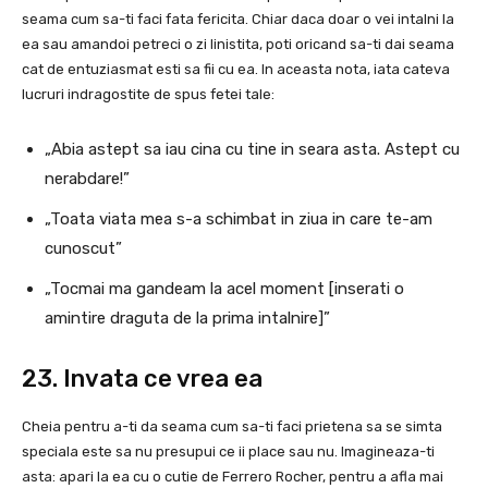
seama cum sa-ti faci fata fericita. Chiar daca doar o vei intalni la
ea sau amandoi petreci o zi linistita, poti oricand sa-ti dai seama
cat de entuziasmat esti sa fii cu ea. In aceasta nota, iata cateva
lucruri indragostite de spus fetei tale:
„Abia astept sa iau cina cu tine in seara asta. Astept cu
nerabdare!”
„Toata viata mea s-a schimbat in ziua in care te-am
cunoscut”
„Tocmai ma gandeam la acel moment [inserati o
amintire draguta de la prima intalnire]”
23. Invata ce vrea ea
Cheia pentru a-ti da seama cum sa-ti faci prietena sa se simta
speciala este sa nu presupui ce ii place sau nu. Imagineaza-ti
asta: apari la ea cu o cutie de Ferrero Rocher, pentru a afla mai