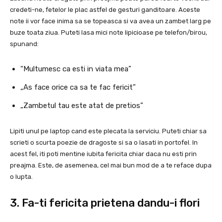
credeti-ne, fetelor le plac astfel de gesturi ganditoare. Aceste
note ii vor face inima sa se topeasca si va avea un zambet larg pe
buze toata ziua. Puteti lasa mici note lipicioase pe telefon/birou,
spunand:
“Multumesc ca esti in viata mea”
„As face orice ca sa te fac fericit”
„Zambetul tau este atat de pretios”
Lipiti unul pe laptop cand este plecata la serviciu. Puteti chiar sa
scrieti o scurta poezie de dragoste si sa o lasati in portofel. In
acest fel, iti poti mentine iubita fericita chiar daca nu esti prin
preajma. Este, de asemenea, cel mai bun mod de a te reface dupa
o lupta.
3. Fa-ti fericita prietena dandu-i flori