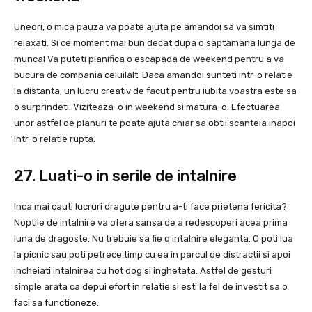
Uneori, o mica pauza va poate ajuta pe amandoi sa va simtiti
relaxati. Si ce moment mai bun decat dupa o saptamana lunga de
munca! Va puteti planifica o escapada de weekend pentru a va
bucura de compania celuilalt. Daca amandoi sunteti intr-o relatie
la distanta, un lucru creativ de facut pentru iubita voastra este sa
o surprindeti. Viziteaza-o in weekend si matura-o. Efectuarea
unor astfel de planuri te poate ajuta chiar sa obtii scanteia inapoi
intr-o relatie rupta.
27. Luati-o in serile de intalnire
Inca mai cauti lucruri dragute pentru a-ti face prietena fericita?
Noptile de intalnire va ofera sansa de a redescoperi acea prima
luna de dragoste. Nu trebuie sa fie o intalnire eleganta. O poti lua
la picnic sau poti petrece timp cu ea in parcul de distractii si apoi
incheiati intalnirea cu hot dog si inghetata. Astfel de gesturi
simple arata ca depui efort in relatie si esti la fel de investit sa o
faci sa functioneze.