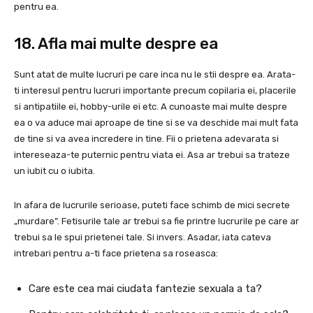
pentru ea.
18. Afla mai multe despre ea
Sunt atat de multe lucruri pe care inca nu le stii despre ea. Arata-
ti interesul pentru lucruri importante precum copilaria ei, placerile
si antipatiile ei, hobby-urile ei etc. A cunoaste mai multe despre
ea o va aduce mai aproape de tine si se va deschide mai mult fata
de tine si va avea incredere in tine. Fii o prietena adevarata si
intereseaza-te puternic pentru viata ei. Asa ar trebui sa trateze
un iubit cu o iubita.
In afara de lucrurile serioase, puteti face schimb de mici secrete
„murdare”. Fetisurile tale ar trebui sa fie printre lucrurile pe care ar
trebui sa le spui prietenei tale. Si invers. Asadar, iata cateva
intrebari pentru a-ti face prietena sa roseasca:
Care este cea mai ciudata fantezie sexuala a ta?