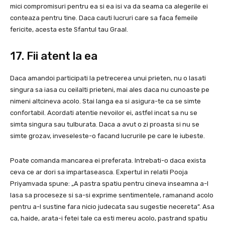
mici compromisuri pentru ea si ea isi va da seama ca alegerile ei
conteaza pentru tine. Daca cauti lucruri care sa faca femeile
fericite, acesta este Sfantul tau Graal.
17. Fii atent la ea
Daca amandoi participati la petrecerea unui prieten, nu o lasati
singura sa iasa cu ceilalti prieteni, mai ales daca nu cunoaste pe
nimeni altcineva acolo. Stai langa ea si asigura-te ca se simte
confortabil. Acordati atentie nevoilor ei, astfel incat sa nu se
simta singura sau tulburata. Daca a avut o zi proasta si nu se
simte grozav, inveseleste-o facand lucrurile pe care le iubeste.
Poate comanda mancarea ei preferata. Intrebati-o daca exista
ceva ce ar dori sa impartaseasca. Expertul in relatii Pooja
Priyamvada spune: „A pastra spatiu pentru cineva inseamna a-l
lasa sa proceseze si sa-si exprime sentimentele, ramanand acolo
pentru a-l sustine fara nicio judecata sau sugestie necereta”. Asa
ca, haide, arata-i fetei tale ca esti mereu acolo, pastrand spatiu