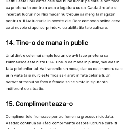
Gatitul este unul dintre cele mai bune lucruri pe care le poti face
cu prietena ta pentru a crea o legatura cu ea. Cautati retete si
incercati lucruri noi. Nici macar nu trebuie sa mergi la magazin
pentru a-ti lua lucrurile in aceste zile. Doar comanda online ceea
ce ai nevoie si apoi surprinde-o cu abilitatile tale culinare.
14. Tine-o de mana in public
Unul dintre cele mai simple lucruri de a-ti face prietena sa
zambeasca este niste PDA. Tine-o de mana in public, mai ales in
fata prietenilor tai. Va transmite un mesaj clar ca esti mandru ca o
ai in viata ta si nu iti este frica sa-l arati in fata celorlalti. Un
barbat ar trebui sa faca o femeie sa se simta in siguranta,
indiferent de situatie.
15. Complimenteaza-o
Complimentele frumoase pentru femei nu gresesc niciodata.
Asadar, continua sa-i faci complimente despre lucrurile care iti