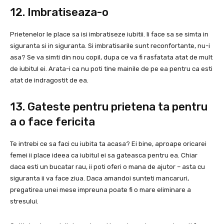
12. Imbratiseaza-o
Prietenelor le place sa isi imbratiseze iubitii. Ii face sa se simta in
siguranta si in siguranta. Si imbratisarile sunt reconfortante, nu-i
asa? Se va simti din nou copil, dupa ce va fi rasfatata atat de mult
de iubitul ei. Arata-i ca nu poti tine mainile de pe ea pentru ca esti
atat de indragostit de ea.
13. Gateste pentru prietena ta pentru
a o face fericita
Te intrebi ce sa faci cu iubita ta acasa? Ei bine, aproape oricarei
femei ii place ideea ca iubitul ei sa gateasca pentru ea. Chiar
daca esti un bucatar rau, ii poti oferi o mana de ajutor – asta cu
siguranta ii va face ziua. Daca amandoi sunteti mancaruri,
pregatirea unei mese impreuna poate fi o mare eliminare a
stresului.