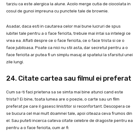
tarziu ca este alergica la alune. Acolo merge cutia de ciocolata in
cosul de gunoi impreuna cu punctele tale de brownie.
Asadar, daca esti in cautarea celor mai bune lucruri de spus
iubitei tale pentru a o face fericita, trebuie mai intai sa intelegi ce
vrea ea. Aflati despre ce o face fericita, ce o face trista si ce o
face jubiloasa. Poate ca nici nu stii asta, dar secretul pentru a o
face fericita ar putea fi un simplu masaj al spatelui la sfarsitul unei
zile lungi.
24. Citate cartea sau filmul ei preferat
Cum sa-ti faci prietena sa se simta mai bine atunci cand este
trista? Ei bine, toata lumea are o poezie, o carte sau un film
preferat pe care il gasesc linistitor si reconfortant. Descopera ce
se bucura cel mai mult doamnei tale, apoi citeaza ceva frumos din
el. Sau puteti incerca cateva citate celebre de dragoste pentru ea
pentru a o face fericita, cum ar fi: