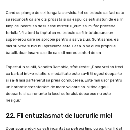
Cand se plange de o zi lunga la serviciu, tot ce trebuie sa faci este
sa recunosti ca are o zi proasta si sa-i spui ca esti alaturi de ea. In
timp ce incerci sa deslusesti misterul „cum sa-mi fac prietena
fericita”, fii atent la faptul ca nu trebuie sa fii intotdeauna un
super-erou care se apropie pentru a salva ziua. Sunt sanse, ea
nici nu vrea si nici nu apreciaza asta. Lasa-o sa duca propriile
batalii, doar lasa-o sa stie ca esti mereu alaturi de ea.
Expertul in relatii, Nandita Rambhia, sfatuieste: „Daca vrei sa treci
ca barbat intr-o relatie, o modalitate este sa-ti tii egoul deoparte
si sa-ti lasi partenerul sa preia conducerea. Este mai usor pentru
un barbat increzator/om de mare valoare sa-si tina egoul
deoparte si sa renunte la locul soferului, deoarece nu este
nesigur.”
22. Fii entuziasmat de lucrurile mici
Doar spunandu-i ca esti incantat sa petreci timp cu ea, ti-ai fi dat