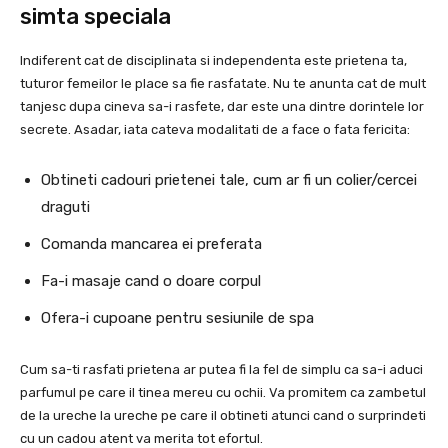
simta speciala
Indiferent cat de disciplinata si independenta este prietena ta,
tuturor femeilor le place sa fie rasfatate. Nu te anunta cat de mult
tanjesc dupa cineva sa-i rasfete, dar este una dintre dorintele lor
secrete. Asadar, iata cateva modalitati de a face o fata fericita:
Obtineti cadouri prietenei tale, cum ar fi un colier/cercei
draguti
Comanda mancarea ei preferata
Fa-i masaje cand o doare corpul
Ofera-i cupoane pentru sesiunile de spa
Cum sa-ti rasfati prietena ar putea fi la fel de simplu ca sa-i aduci
parfumul pe care il tinea mereu cu ochii. Va promitem ca zambetul
de la ureche la ureche pe care il obtineti atunci cand o surprindeti
cu un cadou atent va merita tot efortul.