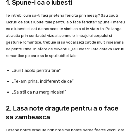
1. Spune-i ca o iubesti
Te intrebi cum sa-ti faci prietena fericita prin mesaj? Sau cauti
lucruri de spus iubitei tale pentru a o face fericita? Spune-i mereu
ca o iubesti si cat de norocos te simti ca o ai in viata ta. Pe langa
atractia prin contactul vizual, semnele limbajului corpului si
gesturile romantice, trebuie si sa vocalizezi cat de mult inseamna
ea pentru tine. In afara de cuvantul „Te iubesc”, iata cateva lucruri
romantice pe care sa le spui iubitei tale:
„Sunt acolo pentru tine”
„Te-am prins, indiferent de ce”
„Sa stii ca nu merg nicaieri”
2. Lasa note dragute pentru a o face
sa zambeasca
Lasand notite dragute prin preajma poate parea foarte vechi, dar