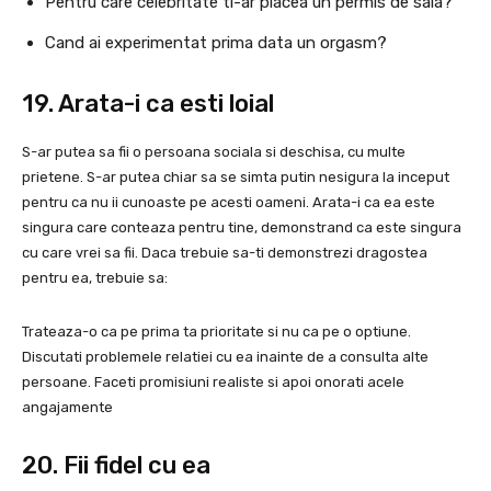
Pentru care celebritate ti-ar placea un permis de sala?
Cand ai experimentat prima data un orgasm?
19. Arata-i ca esti loial
S-ar putea sa fii o persoana sociala si deschisa, cu multe
prietene. S-ar putea chiar sa se simta putin nesigura la inceput
pentru ca nu ii cunoaste pe acesti oameni. Arata-i ca ea este
singura care conteaza pentru tine, demonstrand ca este singura
cu care vrei sa fii. Daca trebuie sa-ti demonstrezi dragostea
pentru ea, trebuie sa:
Trateaza-o ca pe prima ta prioritate si nu ca pe o optiune.
Discutati problemele relatiei cu ea inainte de a consulta alte
persoane. Faceti promisiuni realiste si apoi onorati acele
angajamente
20. Fii fidel cu ea