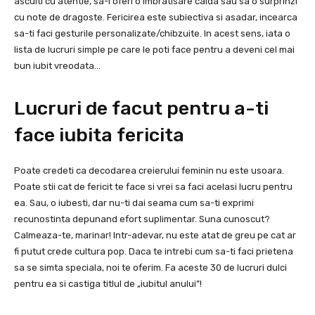
asculti cu atentie, sa-i oferi o imbratisare calda sau sa o surprinzi
cu note de dragoste. Fericirea este subiectiva si asadar, incearca
sa-ti faci gesturile personalizate/chibzuite. In acest sens, iata o
lista de lucruri simple pe care le poti face pentru a deveni cel mai
bun iubit vreodata…
Lucruri de facut pentru a-ti
face iubita fericita
Poate credeti ca decodarea creierului feminin nu este usoara.
Poate stii cat de fericit te face si vrei sa faci acelasi lucru pentru
ea. Sau, o iubesti, dar nu-ti dai seama cum sa-ti exprimi
recunostinta depunand efort suplimentar. Suna cunoscut?
Calmeaza-te, marinar! Intr-adevar, nu este atat de greu pe cat ar
fi putut crede cultura pop. Daca te intrebi cum sa-ti faci prietena
sa se simta speciala, noi te oferim. Fa aceste 30 de lucruri dulci
pentru ea si castiga titlul de „iubitul anului”!