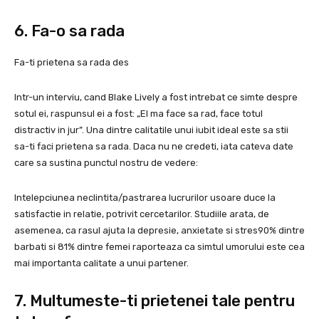
6. Fa-o sa rada
Fa-ti prietena sa rada des
Intr-un interviu, cand Blake Lively a fost intrebat ce simte despre
sotul ei, raspunsul ei a fost: „El ma face sa rad, face totul
distractiv in jur”. Una dintre calitatile unui iubit ideal este sa stii
sa-ti faci prietena sa rada. Daca nu ne credeti, iata cateva date
care sa sustina punctul nostru de vedere:
Intelepciunea neclintita/pastrarea lucrurilor usoare duce la
satisfactie in relatie, potrivit cercetarilor. Studiile arata, de
asemenea, ca rasul ajuta la depresie, anxietate si stres90% dintre
barbati si 81% dintre femei raporteaza ca simtul umorului este cea
mai importanta calitate a unui partener.
7. Multumeste-ti prietenei tale pentru