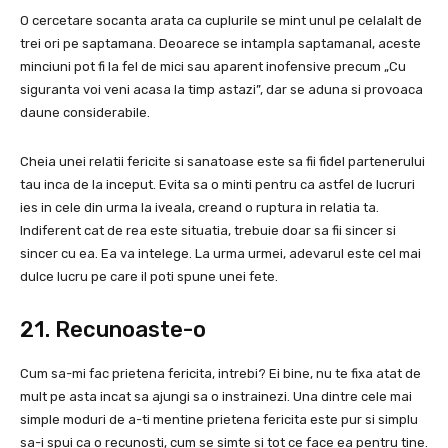
O cercetare socanta arata ca cuplurile se mint unul pe celalalt de
trei ori pe saptamana. Deoarece se intampla saptamanal, aceste
minciuni pot fi la fel de mici sau aparent inofensive precum „Cu
siguranta voi veni acasa la timp astazi”, dar se aduna si provoaca
daune considerabile.
Cheia unei relatii fericite si sanatoase este sa fii fidel partenerului
tau inca de la inceput. Evita sa o minti pentru ca astfel de lucruri
ies in cele din urma la iveala, creand o ruptura in relatia ta.
Indiferent cat de rea este situatia, trebuie doar sa fii sincer si
sincer cu ea. Ea va intelege. La urma urmei, adevarul este cel mai
dulce lucru pe care il poti spune unei fete.
21. Recunoaste-o
Cum sa-mi fac prietena fericita, intrebi? Ei bine, nu te fixa atat de
mult pe asta incat sa ajungi sa o instrainezi. Una dintre cele mai
simple moduri de a-ti mentine prietena fericita este pur si simplu
sa-i spui ca o recunosti, cum se simte si tot ce face ea pentru tine.