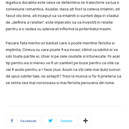
legatura durabila este ceea ce determina ce traiectorie va lua o
conexiune romantica. Asadar, daca ati fost la cateva intalniri, ati
facut clic bine, ati inceput sa va intalniti si sunteti deja in stadiul
de „definire a relatiei”, este imperativ sa va investiti in relatie
pentru a o vedea cu adevarat inflorind la potentialul maxim.
Fiecare fata merita un barbat care o poate mentine fericita si
implinita. Cineva cu care poate fi ea insasi, stiind ca iubitul ei va
iubi toate partile ei, chiar si pe cele ciudate si intunecate. Fii acel
tip pentru ea si mereu va fi un zambet pe buze pentru ca stie ca
vei fi acolo pentru a-i face ziua. Acum ca stii cele mai dulci lucruri
de spus iubitei tale, ce astepti? Treci la munca si fa-ti prietena sa
se simta cea mai norocoasa si mai fericita persoana din lume.
Facebook
Twitter