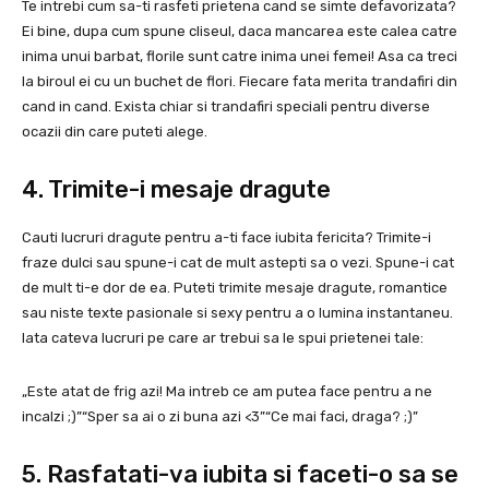
Te intrebi cum sa-ti rasfeti prietena cand se simte defavorizata?
Ei bine, dupa cum spune cliseul, daca mancarea este calea catre
inima unui barbat, florile sunt catre inima unei femei! Asa ca treci
la biroul ei cu un buchet de flori. Fiecare fata merita trandafiri din
cand in cand. Exista chiar si trandafiri speciali pentru diverse
ocazii din care puteti alege.
4. Trimite-i mesaje dragute
Cauti lucruri dragute pentru a-ti face iubita fericita? Trimite-i
fraze dulci sau spune-i cat de mult astepti sa o vezi. Spune-i cat
de mult ti-e dor de ea. Puteti trimite mesaje dragute, romantice
sau niste texte pasionale si sexy pentru a o lumina instantaneu.
Iata cateva lucruri pe care ar trebui sa le spui prietenei tale:
„Este atat de frig azi! Ma intreb ce am putea face pentru a ne
incalzi ;)”“Sper sa ai o zi buna azi <3”“Ce mai faci, draga? ;)”
5. Rasfatati-va iubita si faceti-o sa se