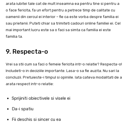
arata iubitei tale cat de mult inseamna ea pentru tine si pentru a
o face fericita, fa un efort pentru a petrece timp de calitate cu
oamenii din cercul ei interior – fie ca este vorba despre familia ei
sau prietenii. Puteti chiar sa trimiteti cadouri online familiei ei. Cel
mai important lucru este sa o faci sa simta ca familia ei este
familia ta.
9. Respecta-o
Vrei sa stii cum sa faci o femeie fericita intr-o relatie? Respecta-o!
Includeti-o in deciziile importante. Lasa-o sa fie auzita. Nu sari la
concluzii. Pretuieste-i timpul si opiniile. Iata cateva modalitati de a
arata respect intr-o relatie:
Sprijiniti obiectivele si visele ei
Da-i spatiu
Fii deschis si sincer cu ea