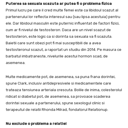
Puterea sa sexuala scazuta ar putea fi o problema fizica
Primul lucru pe care il cred multe femei este ca libidoul scazut al
partenerului lor reflecta interesul sau (sau lipsa acestuia) pentru
ele. Dar libidoul masculin este puternic influentat de factori fizici,
cum ar fi nivelul de testosteron. Daca are un nivel scazut de
testosteron, este logic ca si dorinta sa sexuala va fi scazuta.
Baietii care sunt obezi pot fi mai susceptibili de a avea
testosteronul scazut, a raportat un studiu din 2014. Pe masura ce
barbatul imbatraneste, nivelurile acestui hormon scad, de
asemenea.
Multe medicamente pot, de asemenea, sa puna frana dorintei,
spune Clark, inclusiv antidepresivele si medicamentele care
trateaza tensiunea arteriala crescuta. Bolile de inima, colesterolul
ridicat si diabetul pot, de asemenea, sa provoace scaderea
dorintei sexuale a partenerului, spune sexologul clinic si
terapeutul de relatii Rhonda Milrad, fondatorul Relationup.
Nu exclude o problema a relatiei