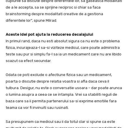
cuplurile sa discute despre diferentele lor, sa gaseasca modalitati
de a le accepta, sa se sprijine reciproc si chiar sa faca
brainstorming despre modalitati creative de a gestiona
diferentele lor”, spune Milrad.
Aceste idei pot ajuta la reducerea decalajului
In primul rand, daca nu esti absolut sigura ca nu este o problema
fizica, incurajeaza-l sa-si viziteze medicul, care poate administra
teste sau pur si simplu fa-l sa ia un medicament care nu are libido
scazut ca efect secundar.
Odata ce poti exclude o afectiune fizica sau un medicament,
poarta o discutie despre relatia voastra si afla daca ceva il
tulbura. Desigur, nu este o conversatie usoara – dar poate arunca
o lumina asupra a ceea ce se intampla. Vrei sa stabiliti reguli de
baza care sa ii permita partenerului sa-si exprime emotiile fara
teama ca vor fi invinuiti sau rusinati.
Sa presupunem ca medicul sau ii da totul clar si spune ca este