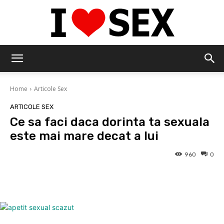
IloveSex
Home
Articole Sex
ARTICOLE SEX
Ce sa faci daca dorinta ta sexuala
este mai mare decat a lui
960
0
Facebook
Twitter
Pinterest