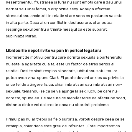
Resentimentul, frustrarea si furia nu sunt emotii care ii dau unui
barbat sau unei femei, o dispozitie sexy. Adauga efectele
stresului sau anxietatii in relatie si are sens ca pasiunea sa este
in alta parte. Daca ai un conflict in desfasurare, el ar putea
respinge sexul pentru a trimite mesajul ca este suparat,
subliniaza Milrad.
Libidourile nepotrivite va pun in pericol legatura
Indiferent de motivul pentru care dorinta sexuala a partenerului
nu este la egalitate cu a ta, este un factor de stres serios al
relatiei. Desi te simti respins si nedorit, iubitul sau sotul tau ar
putea avea vina, spune Clark. El poate deveni anxios cu privire la
orice fel de atingere fizica, chiar imbratisari sau imbratisari non-
sexuale, temandu-se ca se va ajunge la sex, lucru pe care nu-l
doreste, spune ea. Pe masura ce manifestarile de afectiune scad,
distanta dintre voi doi creste daca nu abordati problema.
Primul pas nu ar trebui sa fie o surpriza: vorbiti despre ceea ce se
intampla, chiar daca este greu de infruntat. ,,Este important ca