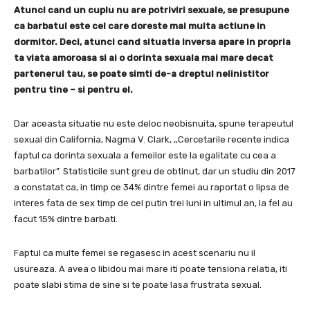
Atunci cand un cuplu nu are potriviri sexuale, se presupune
ca barbatul este cel care doreste mai multa actiune in
dormitor. Deci, atunci cand situatia inversa apare in propria
ta viata amoroasa si ai o dorinta sexuala mai mare decat
partenerul tau, se poate simti de-a dreptul nelinistitor
pentru tine – si pentru el.
Dar aceasta situatie nu este deloc neobisnuita, spune terapeutul
sexual din California, Nagma V. Clark, ,,Cercetarile recente indica
faptul ca dorinta sexuala a femeilor este la egalitate cu cea a
barbatilor”. Statisticile sunt greu de obtinut, dar un studiu din 2017
a constatat ca, in timp ce 34% dintre femei au raportat o lipsa de
interes fata de sex timp de cel putin trei luni in ultimul an, la fel au
facut 15% dintre barbati.
Faptul ca multe femei se regasesc in acest scenariu nu il
usureaza. A avea o libidou mai mare iti poate tensiona relatia, iti
poate slabi stima de sine si te poate lasa frustrata sexual.