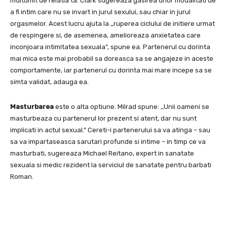
multumit de relatia ta. Clark sugereaza gasirea unor modalitati de
a fi intim care nu se invart in jurul sexului, sau chiar in jurul
orgasmelor. Acest lucru ajuta la ,,ruperea ciclului de initiere urmat
de respingere si, de asemenea, amelioreaza anxietatea care
inconjoara intimitatea sexuala”, spune ea. Partenerul cu dorinta
mai mica este mai probabil sa doreasca sa se angajeze in aceste
comportamente, iar partenerul cu dorinta mai mare incepe sa se
simta validat, adauga ea.
Masturbarea
este o alta optiune. Milrad spune: ,,Unii oameni se
masturbeaza cu partenerul lor prezent si atent, dar nu sunt
implicati in actul sexual.” Cereti-i partenerului sa va atinga – sau
sa va impartaseasca sarutari profunde si intime – in timp ce va
masturbati, sugereaza Michael Reitano, expert in sanatate
sexuala si medic rezident la serviciul de sanatate pentru barbati
Roman.