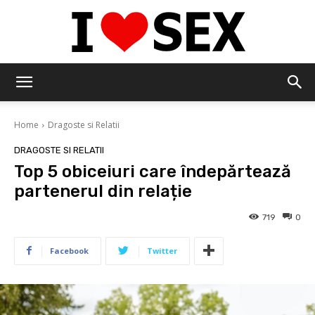
IloveSex
Home
Dragoste si Relatii
DRAGOSTE SI RELATII
Top 5 obiceiuri care îndepărtează
partenerul din relație
719
0
Facebook
Twitter