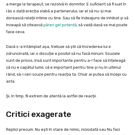
a merge la terapeut, se rezolvă în dormitor. E suficient să fi luat în
râs o dată erecția slabă a partenerului, iar el să nu-și mai
dorească relații intime cu tine. Sau să fie îndeajuns de inhibat și să
înceapă să citească
păreri gel potență
, să vadă dacă se mai poate
face ceva.
Dacă s-a întâmplat așa, trebuie să știi că încrederea lui e
zdruncinată, iar o discuție e posibil să nu facă minuni. Scuzele
sunt de prisos, însă sunt importante pentru a-l face să înțeleagă
că nu e capătul lumii, că e important pentru tine și nu în ultimul
rând, să-i ceri scuze pentru reacția ta. Chiar ai putea să începi cu
asta.
Și, în timp, fii extrem de atentă la astfel de reacții.
Critici exagerate
Replici precum: Nu ești în stare de nimic, niciodată sau Nu faci