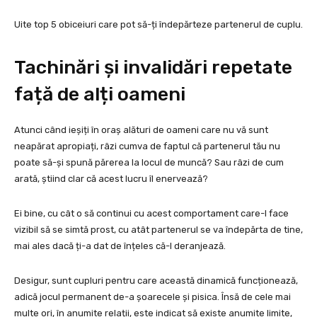
Uite top 5 obiceiuri care pot să-ți îndepărteze partenerul de cuplu.
Tachinări și invalidări repetate
față de alți oameni
Atunci când ieșiți în oraș alături de oameni care nu vă sunt
neapărat apropiați, râzi cumva de faptul că partenerul tău nu
poate să-și spună părerea la locul de muncă? Sau râzi de cum
arată, știind clar că acest lucru îl enervează?
Ei bine, cu cât o să continui cu acest comportament care-l face
vizibil să se simtă prost, cu atât partenerul se va îndepărta de tine,
mai ales dacă ți-a dat de înțeles că-l deranjează.
Desigur, sunt cupluri pentru care această dinamică funcționează,
adică jocul permanent de-a șoarecele și pisica. Însă de cele mai
multe ori, în anumite relații, este indicat să existe anumite limite,