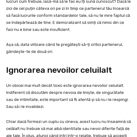
lucruri cum trebuie, lasă-mă să le fac eu îți sună cunoscut? Dacă le
zici de cel puțin câteva ori pe zi în timp ce partenerul tău încearcă
să facă lucrurile conform standardelor tale, să nu te mire faptul că
se îndepărtează de tine. E demoralizant să simți că nimic din ce
faci nu e bine sau este insuficient.
Așa că, data viitoare când te pregătești să-ți critici partenerul,
gândește-te de două ori.
Ignorarea nevoilor celuilalt
Un obicei mai mult decât toxic este ignorarea nevoilor celuilalt.
Indiferent că discutăm despre nevoia de liniște, de singurătate
sau de intimitate, este important să fii atentă și să nu i le respingi.
Sau să i le invalidezi.
Chiar dacă formezi un cuplu cu cineva, acest lucru nu înseamnă că
celălalt nu trebuie să mai aibă identitate sau nevoi diferite față de
ale tale. În plus, atunci când intri într-o relație, trebuie să accepți