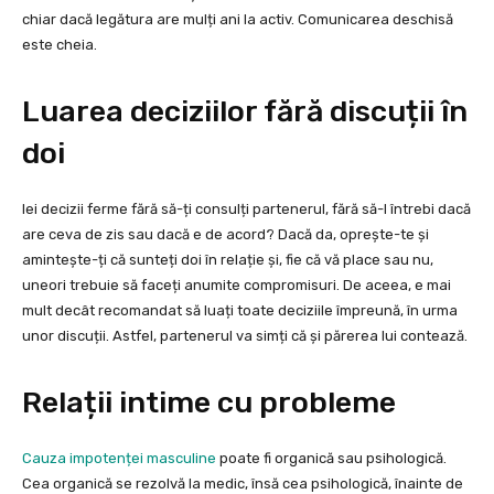
chiar dacă legătura are mulți ani la activ. Comunicarea deschisă
este cheia.
Luarea deciziilor fără discuții în
doi
Iei decizii ferme fără să-ți consulți partenerul, fără să-l întrebi dacă
are ceva de zis sau dacă e de acord? Dacă da, oprește-te și
amintește-ți că sunteți doi în relație și, fie că vă place sau nu,
uneori trebuie să faceți anumite compromisuri. De aceea, e mai
mult decât recomandat să luați toate deciziile împreună, în urma
unor discuții. Astfel, partenerul va simți că și părerea lui contează.
Relații intime cu probleme
Cauza impotenței masculine
poate fi organică sau psihologică.
Cea organică se rezolvă la medic, însă cea psihologică, înainte de