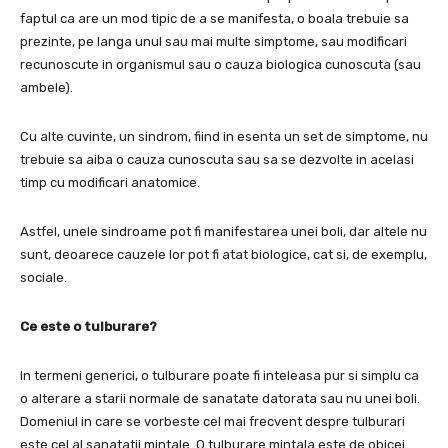
faptul ca are un mod tipic de a se manifesta,
o boala trebuie sa
prezinte, pe langa unul sau mai multe simptome, sau modificari
recunoscute in organismul
sau o cauza biologica cunoscuta (sau
ambele).
Cu alte cuvinte, un sindrom, fiind in esenta un set de simptome, nu
trebuie sa aiba o cauza cunoscuta sau sa se dezvolte in acelasi
timp cu modificari anatomice.
Astfel, unele sindroame pot fi manifestarea unei boli, dar altele nu
sunt, deoarece cauzele lor pot fi atat biologice, cat si, de exemplu,
sociale.
Ce este o tulburare?
In termeni generici,
o tulburare poate fi inteleasa pur si simplu ca
o alterare a
starii normale de sanatate datorata sau nu unei boli.
Domeniul in care se vorbeste cel mai frecvent despre tulburari
este cel al sanatatii mintale.
O tulburare mintala este de obicei