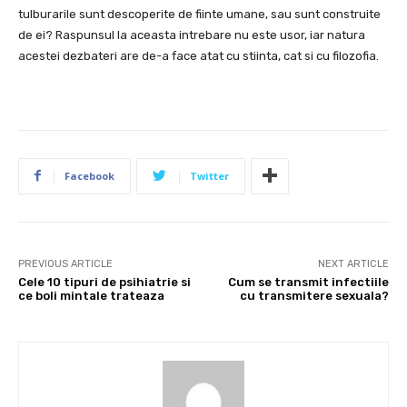
tulburarile sunt descoperite de fiinte umane, sau sunt construite
de ei? Raspunsul la aceasta intrebare nu este usor, iar natura
acestei dezbateri are de-a face atat cu stiinta, cat si cu filozofia.
Facebook
Twitter
PREVIOUS ARTICLE
NEXT ARTICLE
Cele 10 tipuri de psihiatrie si
Cum se transmit infectiile
ce boli mintale trateaza
cu transmitere sexuala?