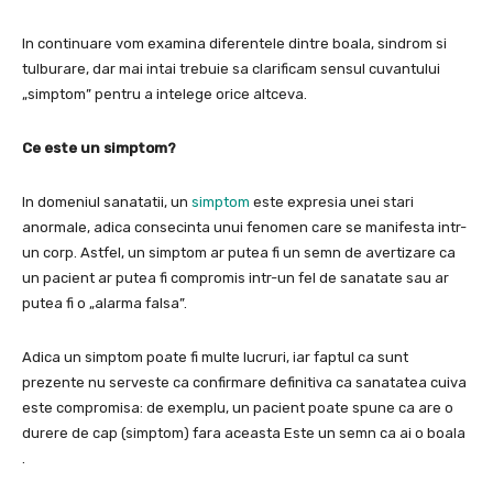
In continuare vom examina diferentele dintre boala, sindrom si
tulburare, dar mai intai trebuie sa clarificam sensul cuvantului
„simptom” pentru a intelege orice altceva.
Ce este un simptom?
In domeniul sanatatii,
un
simptom
este expresia unei stari
anormale
, adica consecinta unui fenomen care se manifesta intr-
un corp.
Astfel, un simptom ar putea fi un semn de avertizare ca
un pacient ar putea fi compromis intr-un fel de sanatate sau ar
putea fi o „alarma falsa”.
Adica un simptom poate fi multe lucruri, iar faptul ca sunt
prezente nu serveste ca confirmare definitiva ca sanatatea cuiva
este compromisa: de exemplu,
un pacient poate spune ca are o
durere de cap (simptom) fara aceasta Este un semn ca ai o boala
.