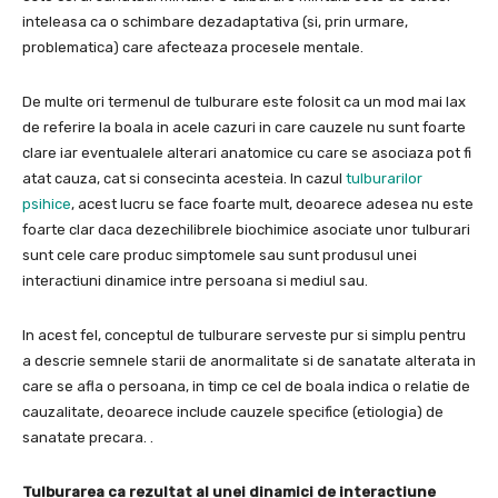
inteleasa ca o schimbare dezadaptativa (si, prin urmare,
problematica) care afecteaza procesele mentale.
De multe ori termenul de tulburare este folosit ca un mod mai lax
de referire la boala in acele cazuri in care cauzele nu sunt foarte
clare iar eventualele alterari anatomice cu care se asociaza pot fi
atat cauza, cat si consecinta acesteia.
In cazul
tulburarilor
psihice
, acest lucru se face foarte mult, deoarece adesea nu este
foarte clar daca dezechilibrele biochimice asociate unor tulburari
sunt cele care produc simptomele sau sunt produsul unei
interactiuni dinamice intre persoana si mediul sau.
In acest fel,
conceptul de tulburare serveste pur si simplu pentru
a descrie semnele starii de anormalitate si de sanatate alterata
in
care se afla o persoana, in timp ce cel de boala indica o relatie de
cauzalitate, deoarece include cauzele specifice (etiologia) de
sanatate precara. .
Tulburarea ca rezultat al unei dinamici de interactiune