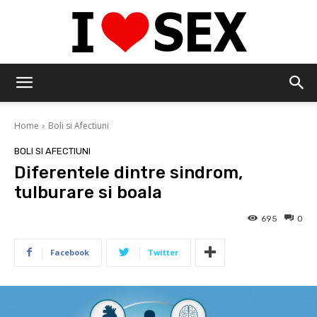
IloveSex
Home
Boli si Afectiuni
BOLI SI AFECTIUNI
Diferentele dintre sindrom,
tulburare si boala
695
0
Facebook
Twitter