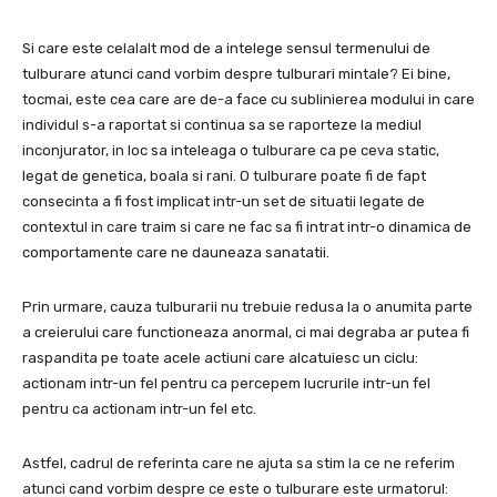
Si care este celalalt mod de a intelege sensul termenului de
tulburare atunci cand vorbim despre tulburari mintale?
Ei bine,
tocmai, este cea care are de-a face cu sublinierea modului in care
individul s-a raportat si continua sa se raporteze la mediul
inconjurator, in loc sa inteleaga o tulburare ca pe ceva static,
legat de genetica, boala si rani.
O tulburare poate fi de fapt
consecinta a fi fost implicat intr-un set de situatii legate de
contextul in care traim si care ne fac sa fi intrat intr-o dinamica de
comportamente care ne dauneaza sanatatii.
Prin urmare, cauza tulburarii nu trebuie redusa la o anumita parte
a creierului care functioneaza anormal, ci mai degraba ar putea fi
raspandita pe toate acele actiuni care alcatuiesc un ciclu:
actionam intr-un fel pentru ca percepem lucrurile intr-un fel
pentru ca actionam intr-un fel etc.
Astfel, cadrul de referinta care ne ajuta sa stim la ce ne referim
atunci cand vorbim despre ce este o tulburare este urmatorul: