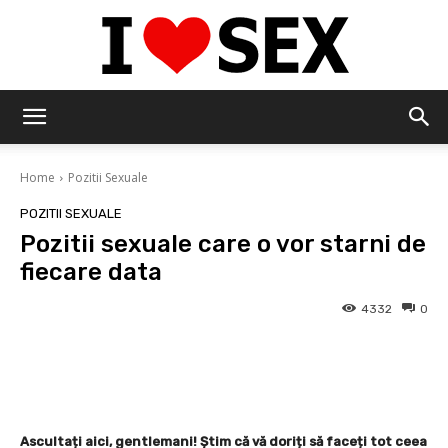
IloveSex
Home
Pozitii Sexuale
POZITII SEXUALE
Pozitii sexuale care o vor starni de
fiecare data
4332
0
Facebook
Twitter
Pinterest
Ascultați aici, gentlemani! Știm că vă doriți să faceți tot ceea