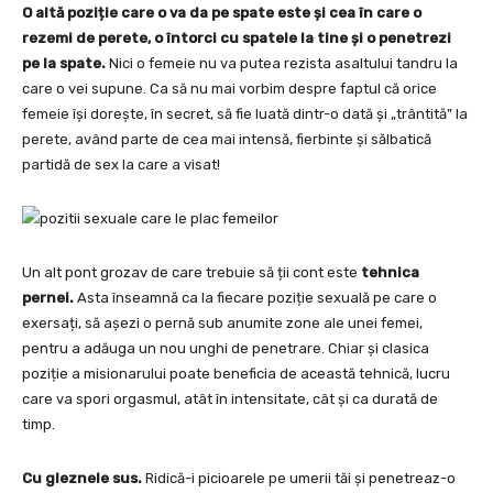
O altă poziție care o va da pe spate este și cea în care o
rezemi de perete, o întorci cu spatele la tine și o penetrezi
pe la spate.
Nici o femeie nu va putea rezista asaltului tandru la
care o vei supune. Ca să nu mai vorbim despre faptul că orice
femeie își dorește, în secret, să fie luată dintr-o dată și „trântită” la
perete, având parte de cea mai intensă, fierbinte și sălbatică
partidă de sex la care a visat!
Un alt pont grozav de care trebuie să ții cont este
tehnica
pernei.
Asta înseamnă ca la fiecare poziție sexuală pe care o
exersați, să așezi o pernă sub anumite zone ale unei femei,
pentru a adăuga un nou unghi de penetrare. Chiar și clasica
poziție a misionarului poate beneficia de această tehnică, lucru
care va spori orgasmul, atât în intensitate, cât și ca durată de
timp.
Cu gleznele sus.
Ridică-i picioarele pe umerii tăi și penetreaz-o