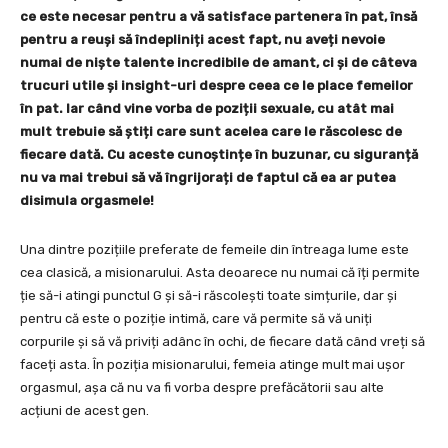
ce este necesar pentru a vă satisface partenera în pat, însă
pentru a reuși să îndepliniți acest fapt, nu aveți nevoie
numai de niște talente incredibile de amant, ci și de câteva
trucuri utile și insight-uri despre ceea ce le place femeilor
în pat. Iar când vine vorba de poziții sexuale, cu atât mai
mult trebuie să știți care sunt acelea care le răscolesc de
fiecare dată. Cu aceste cunoștințe în buzunar, cu siguranță
nu va mai trebui să vă îngrijorați de faptul că ea ar putea
disimula orgasmele!
Una dintre pozițiile preferate de femeile din întreaga lume este
cea clasică, a misionarului. Asta deoarece nu numai că îți permite
ție să-i atingi punctul G și să-i răscolești toate simțurile, dar și
pentru că este o poziție intimă, care vă permite să vă uniți
corpurile și să vă priviți adânc în ochi, de fiecare dată când vreți să
faceți asta. În poziția misionarului, femeia atinge mult mai ușor
orgasmul, așa că nu va fi vorba despre prefăcătorii sau alte
acțiuni de acest gen.