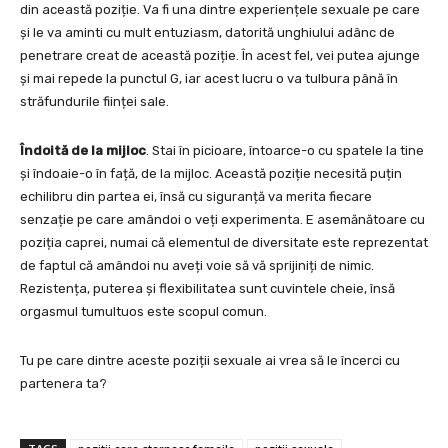
din această poziție. Va fi una dintre experiențele sexuale pe care
și le va aminti cu mult entuziasm, datorită unghiului adânc de
penetrare creat de această poziție. În acest fel, vei putea ajunge
și mai repede la punctul G, iar acest lucru o va tulbura până în
străfundurile ființei sale.
Îndoită de la mijloc
. Stai în picioare, întoarce-o cu spatele la tine
și îndoaie-o în față, de la mijloc. Această poziție necesită puțin
echilibru din partea ei, însă cu siguranță va merita fiecare
senzație pe care amândoi o veți experimenta. E asemănătoare cu
poziția caprei, numai că elementul de diversitate este reprezentat
de faptul că amândoi nu aveți voie să vă sprijiniți de nimic.
Rezistența, puterea și flexibilitatea sunt cuvintele cheie, însă
orgasmul tumultuos este scopul comun.
Tu pe care dintre aceste poziții sexuale ai vrea să le încerci cu
partenera ta?