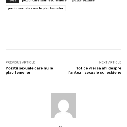
TAGS
pozitii care starnesc femeile
pozitii sexuale
pozitii sexuale care le plac femeilor
Facebook
Twitter
Pinterest
PREVIOUS ARTICLE
NEXT ARTICLE
Pozitii sexuale care nu le
Tot ce vrei sa afli despre
plac femeilor
fantezii sexuale cu lesbiene