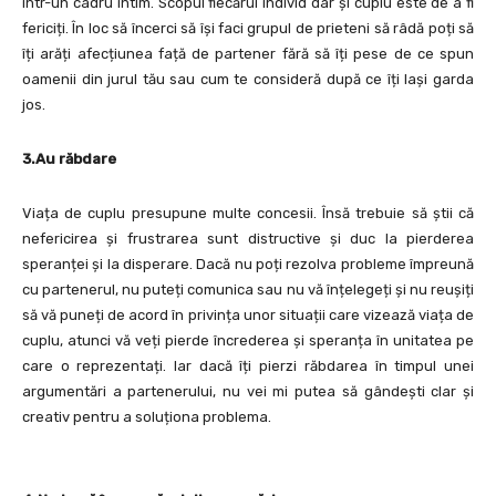
într-un cadru intim. Scopul fiecărui individ dar și cuplu este de a fi
fericiți. În loc să încerci să își faci grupul de prieteni să râdă poți să
îți arăți afecțiunea față de partener fără să îți pese de ce spun
oamenii din jurul tău sau cum te consideră după ce îți lași garda
jos.
3.Au răbdare
Viața de cuplu presupune multe concesii. Însă trebuie să știi că
nefericirea și frustrarea sunt distructive și duc la pierderea
speranței și la disperare. Dacă nu poți rezolva probleme împreună
cu partenerul, nu puteți comunica sau nu vă înțelegeți și nu reușiți
să vă puneți de acord în privința unor situații care vizează viața de
cuplu, atunci vă veți pierde încrederea și speranța în unitatea pe
care o reprezentați. Iar dacă îți pierzi răbdarea în timpul unei
argumentări a partenerului, nu vei mi putea să gândești clar și
creativ pentru a soluționa problema.