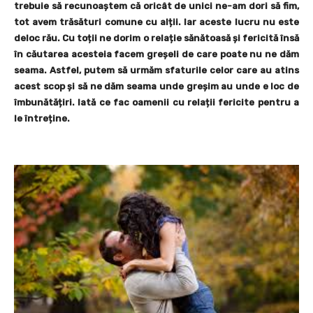
trebuie să recunoaștem că oricât de unici ne-am dori să fim,
tot avem trăsături comune cu alții. Iar aceste lucru nu este
deloc rău. Cu toții ne dorim o relație sănătoasă și fericită însă
în căutarea acesteia facem greșeli de care poate nu ne dăm
seama. Astfel, putem să urmăm sfaturile celor care au atins
acest scop și să ne dăm seama unde greșim au unde e loc de
îmbunătățiri. Iată ce fac oamenii cu relații fericite pentru a
le întreține.