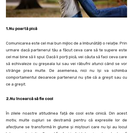
1.Nu poartă pică
Comunicarea este cel mai bun mijloc de a îmbunătăți o relație. Prin
urmare dacă partenerul tău a făcut ceva care să te supere este
cel mai bine să îi spui. Dacă îi porți pică, vei căuta să faci ceva care
să echivaleze cu greșeala lui sau vei răbufni atunci când se vor
strânge prea multe. De asemenea, nici nu își va schimba
comportamentul deoarece partenerul nu știe că a greșit sau cu
ce a greșit.
2.Nu încearcă să fie cool
În zilele noastre atitudinea față de cool este cinică. Din acest
motiv, multe cupluri se destramă pentru că expresiile lor de
afecțiune se transformă în glume și miștouri care nu își au locul