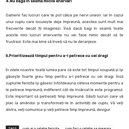
4.Nu bagă în seamă micile enervări
Oamenii fac lucruri care te pot călca pe nervi uneori. Iar în cazul
unui cuplu care locuiește deja împreună, acestea sunt mult mai
frecvente decât îți imaginezi. Însă dacă bagi în seamă toate
aceste mici lucruri enervante nu vei face nimic decât să te
frustrezi. Este mai bine să înveți să nu te deranjeze.
5.Prioritizează timpul pentru a-l petrece cu cei dragi
În zilele noastre toată lumea pare că este tot timpul ocupată și își
găsește foarte greu timp pentru a-l petrece cu cei dragi. Însă
cuplurile fericite își găsesc întotdeauna câteva momente pentru a
le petrece împreună, indiferent cât de încărcat le este programul.
Este important să petreceți timp împreună. Găsiți lucruri care vă
plac la amândoi și transformați-le în activități de cuplu. Vă veți
distra, veți comunica și veți petrece timp împreună, desigur.
TAGS
cum ai o relatie fericita
cum faci o relatie sa mearga