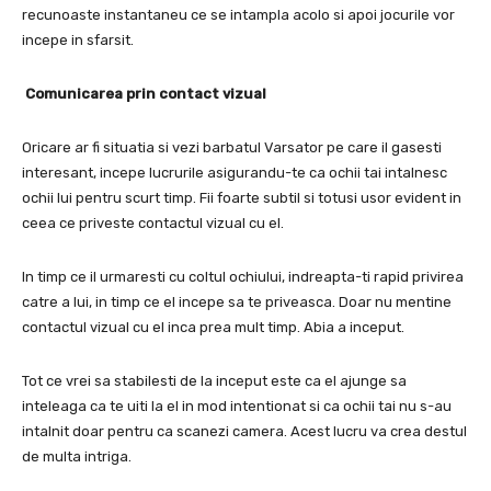
recunoaste instantaneu ce se intampla acolo si apoi jocurile vor
incepe in sfarsit.
Comunicarea prin contact vizual
Oricare ar fi situatia si vezi barbatul Varsator pe care il gasesti
interesant, incepe lucrurile asigurandu-te ca ochii tai intalnesc
ochii lui pentru scurt timp.
Fii foarte subtil si totusi usor evident in
ceea ce priveste contactul vizual cu el.
In timp ce il urmaresti cu coltul ochiului, indreapta-ti rapid privirea
catre a lui, in timp ce el incepe sa te priveasca.
Doar nu mentine
contactul vizual cu el inca prea mult timp.
Abia a inceput.
Tot ce vrei sa stabilesti de la inceput este ca el ajunge sa
inteleaga ca te uiti la el in mod intentionat si ca ochii tai nu s-au
intalnit doar pentru ca scanezi camera.
Acest lucru va crea destul
de multa intriga.