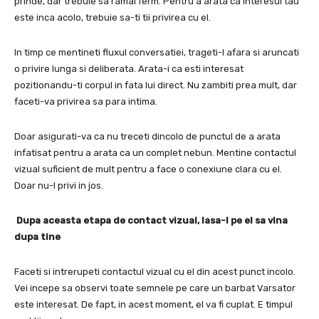
prinde, dar trebuie sa ramai ferm.
Pentru a arata ca interesul tau
este inca acolo, trebuie sa-ti tii privirea cu el.
In timp ce mentineti fluxul conversatiei, trageti-l afara si aruncati
o privire lunga si deliberata.
Arata-i ca esti interesat
pozitionandu-ti corpul in fata lui direct.
Nu zambiti prea mult, dar
faceti-va privirea sa para intima.
Doar asigurati-va ca nu treceti dincolo de punctul de a arata
infatisat pentru a arata ca un complet nebun.
Mentine contactul
vizual suficient de mult pentru a face o conexiune clara cu el.
Doar nu-l privi in jos.
Dupa aceasta etapa de contact vizual, lasa-l pe el sa vina
dupa tine
Faceti si intrerupeti contactul vizual cu el din acest punct incolo.
Vei incepe sa observi toate semnele pe care un barbat Varsator
este interesat.
De fapt, in acest moment, el va fi cuplat.
E timpul