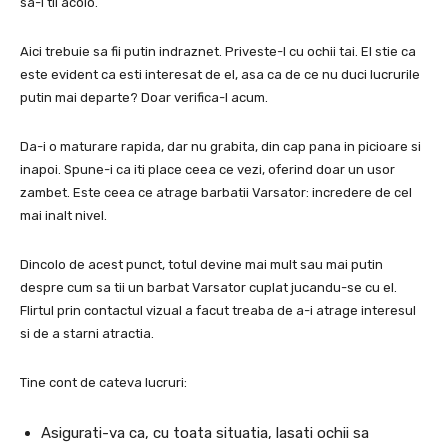
sa-l tii acolo.
Aici trebuie sa fii putin indraznet.
Priveste-l cu ochii tai.
El stie ca
este evident ca esti interesat de el, asa ca de ce nu duci lucrurile
putin mai departe?
Doar verifica-l acum.
Da-i o maturare rapida, dar nu grabita, din cap pana in picioare si
inapoi.
Spune-i ca iti place ceea ce vezi, oferind doar un usor
zambet.
Este ceea ce atrage barbatii Varsator: incredere de cel
mai inalt nivel.
Dincolo de acest punct, totul devine mai mult sau mai putin
despre cum sa tii un barbat Varsator cuplat jucandu-se cu el.
Flirtul prin contactul vizual a facut treaba de a-i atrage interesul
si de a starni atractia.
Tine cont de cateva lucruri:
Asigurati-va ca, cu toata situatia, lasati ochii sa