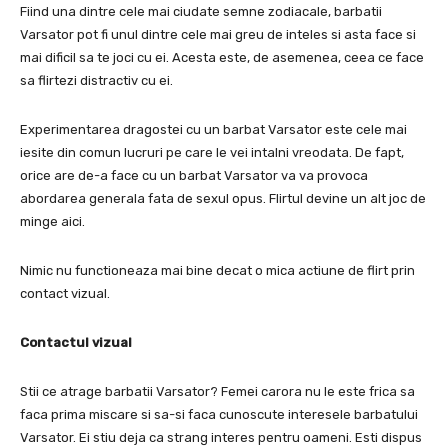
Fiind una dintre cele mai ciudate semne zodiacale, barbatii
Varsator pot fi unul dintre cele mai greu de inteles si asta face si
mai dificil sa te joci cu ei.
Acesta este, de asemenea, ceea ce face
sa flirtezi distractiv cu ei.
Experimentarea dragostei cu un barbat Varsator este cele mai
iesite din comun lucruri pe care le vei intalni vreodata.
De fapt,
orice are de-a face cu un barbat Varsator va va provoca
abordarea generala fata de sexul opus.
Flirtul devine un alt joc de
minge aici.
Nimic nu functioneaza mai bine decat o mica actiune de flirt prin
contact vizual.
Contactul vizual
Stii ce atrage barbatii Varsator?
Femei carora nu le este frica sa
faca prima miscare si sa-si faca cunoscute interesele barbatului
Varsator.
Ei stiu deja ca strang interes pentru oameni.
Esti dispus