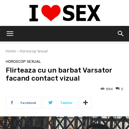
IloveSex
Home
Horoscop Sexual
HOROSCOP SEXUAL
Flirteaza cu un barbat Varsator
facand contact vizual
884
0
Facebook
Twitter