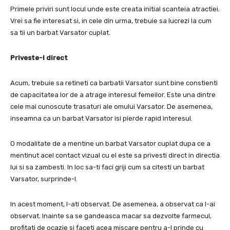
Primele priviri sunt locul unde este creata initial scanteia atractiei.
Vrei sa fie interesat si, in cele din urma, trebuie sa lucrezi la cum
sa tii un barbat Varsator cuplat.
Priveste-l direct
Acum, trebuie sa retineti ca barbatii Varsator sunt bine constienti
de capacitatea lor de a atrage interesul femeilor.
Este una dintre
cele mai cunoscute trasaturi ale omului Varsator.
De asemenea,
inseamna ca un barbat Varsator isi pierde rapid interesul.
O modalitate de a mentine un barbat Varsator cuplat dupa ce a
mentinut acel contact vizual cu el este sa privesti direct in directia
lui si sa zambesti.
In loc sa-ti faci griji cum sa citesti un barbat
Varsator, surprinde-l.
In acest moment, l-ati observat.
De asemenea, a observat ca l-ai
observat.
Inainte sa se gandeasca macar sa dezvolte farmecul,
profitati de ocazie si faceti acea miscare pentru a-l prinde cu