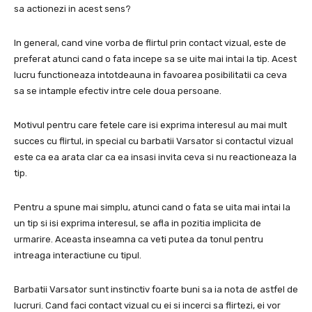
sa actionezi in acest sens?
In general, cand vine vorba de flirtul prin contact vizual, este de
preferat atunci cand o fata incepe sa se uite mai intai la tip.
Acest
lucru functioneaza intotdeauna in favoarea posibilitatii ca ceva
sa se intample efectiv intre cele doua persoane.
Motivul pentru care fetele care isi exprima interesul au mai mult
succes cu flirtul, in special cu barbatii Varsator si contactul vizual
este ca ea arata clar ca ea insasi invita ceva si nu reactioneaza la
tip.
Pentru a spune mai simplu, atunci cand o fata se uita mai intai la
un tip si isi exprima interesul, se afla in pozitia implicita de
urmarire.
Aceasta inseamna ca veti putea da tonul pentru
intreaga interactiune cu tipul.
Barbatii Varsator sunt instinctiv foarte buni sa ia nota de astfel de
lucruri.
Cand faci contact vizual cu ei si incerci sa flirtezi, ei vor