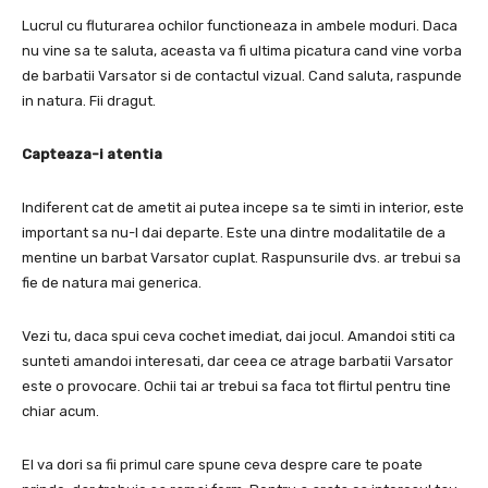
Lucrul cu fluturarea ochilor functioneaza in ambele moduri.
Daca
nu vine sa te saluta, aceasta va fi ultima picatura cand vine vorba
de barbatii Varsator si de contactul vizual.
Cand saluta, raspunde
in natura.
Fii dragut.
Capteaza-i atentia
Indiferent cat de ametit ai putea incepe sa te simti in interior, este
important sa nu-l dai departe.
Este una dintre modalitatile de a
mentine un barbat Varsator cuplat.
Raspunsurile dvs. ar trebui sa
fie de natura mai generica.
Vezi tu, daca spui ceva cochet imediat, dai jocul.
Amandoi stiti ca
sunteti amandoi interesati, dar ceea ce atrage barbatii Varsator
este o provocare.
Ochii tai ar trebui sa faca tot flirtul pentru tine
chiar acum.
El va dori sa fii primul care spune ceva despre care te poate