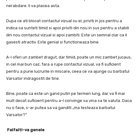
nerabdare.
Ii va placea asta.
Dupa ce ati blocat contactul vizual cu el, priviti in jos pentru a
indica ca sunteti timid si apoi priviti din nou in sus pentru a stabili
din nou contactul vizual si apoi zambiti.
Este un semnal clar ca il
gasesti atractiv.
Este genial si functioneaza bine.
A-i oferi un zambet dragut, dar timid, poate un mic zambet jucaus,
in cel mai bun caz, fara a rupe contactul vizual, va fi suficient
pentru a pune lucrurile in miscare, ceea ce va ajunge cu barbatul
Varsator indragostit de tine.
Bine, poate ca este un gand putin pe termen lung, dar va fi mai
mult decat suficient pentru a-l convinge sa vina sa te saluta.
Daca
nu o face, s-ar putea sa va ganditi „ma testeaza barbatul
Varsator?”
Falfaiti-va genele