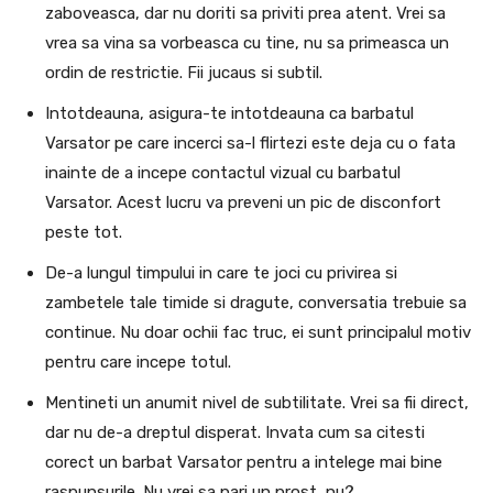
zaboveasca, dar nu doriti sa priviti prea atent.
Vrei sa
vrea sa vina sa vorbeasca cu tine, nu sa primeasca un
ordin de restrictie.
Fii jucaus si subtil.
Intotdeauna, asigura-te intotdeauna ca barbatul
Varsator pe care incerci sa-l flirtezi este deja cu o fata
inainte de a incepe contactul vizual cu barbatul
Varsator.
Acest lucru va preveni un pic de disconfort
peste tot.
De-a lungul timpului in care te joci cu privirea si
zambetele tale timide si dragute, conversatia trebuie sa
continue.
Nu doar ochii fac truc, ei sunt principalul motiv
pentru care incepe totul.
Mentineti un anumit nivel de subtilitate.
Vrei sa fii direct,
dar nu de-a dreptul disperat.
Invata cum sa citesti
corect un barbat Varsator pentru a intelege mai bine
raspunsurile.
Nu vrei sa pari un prost, nu?