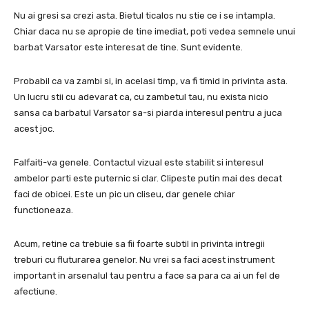
Nu ai gresi sa crezi asta.
Bietul ticalos nu stie ce i se intampla.
Chiar daca nu se apropie de tine imediat, poti vedea semnele unui
barbat Varsator este interesat de tine.
Sunt evidente.
Probabil ca va zambi si, in acelasi timp, va fi timid in privinta asta.
Un lucru stii cu adevarat ca, cu zambetul tau, nu exista nicio
sansa ca barbatul Varsator sa-si piarda interesul pentru a juca
acest joc.
Falfaiti-va genele.
Contactul vizual este stabilit si interesul
ambelor parti este puternic si clar.
Clipeste putin mai des decat
faci de obicei.
Este un pic un cliseu, dar genele chiar
functioneaza.
Acum, retine ca trebuie sa fii foarte subtil in privinta intregii
treburi cu fluturarea genelor.
Nu vrei sa faci acest instrument
important in arsenalul tau pentru a face sa para ca ai un fel de
afectiune.