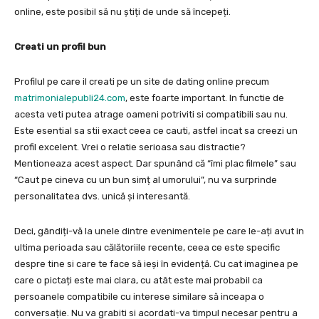
online, este posibil să nu știți de unde să începeți.
Creati un profil bun
Profilul pe care il creati pe un site de dating online precum
matrimonialepubli24.com
, este foarte important. In functie de
acesta veti putea atrage oameni potriviti si compatibili sau nu.
Este esential sa stii exact ceea ce cauti, astfel incat sa creezi un
profil excelent. Vrei o relatie serioasa sau distractie?
Mentioneaza acest aspect. Dar spunând că “îmi plac filmele” sau
“Caut pe cineva cu un bun simț al umorului”, nu va surprinde
personalitatea dvs. unică și interesantă.
Deci, gândiți-vă la unele dintre evenimentele pe care le-ați avut in
ultima perioada sau călătoriile recente, ceea ce este specific
despre tine si care te face să ieși în evidență. Cu cat imaginea pe
care o pictați este mai clara, cu atât este mai probabil ca
persoanele compatibile cu interese similare să inceapa o
conversație. Nu va grabiti si acordati-va timpul necesar pentru a