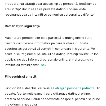
întrebare. Nu căutați doar același tip de persoană. Toată lumea
are un “tip”, dar in ceea ce priveste datingul online, este
recomandat sa va intalniti cu oameni cu personalitati diferite.
Rămâneți în siguranță
Majoritatea persoanelor care participă la dating online sunt
cinstite cu privire la informațiile pe care le oferă. Cu toate
acestea, asigurați-vă că sunteți în continuare in siguranta. Pe
scurt, discutați numai pe site-ul de dating, întâlniți-va într-un loc
public și nu dați informații personale online, si mai ales, nu va
intalniti cu straini pentru
sex
.
Fii deschis și cinstit
Fiind cinstit si deschis, vei reusi sa
atragi o persoana potrivita
. Din
pacate, foarte multi oameni care utilizeaza datingul online,
prefera sa spuna lucruri neadevarate despre ei pentru a se pune
intr-o lumina negativa.