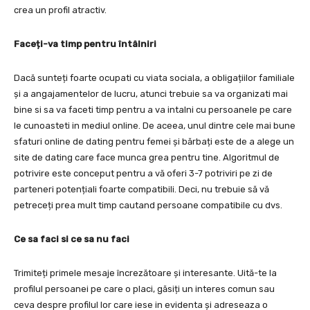
crea un profil atractiv.
Faceți-va timp pentru întâlniri
Dacă sunteți foarte ocupati cu viata sociala, a obligațiilor familiale
și a angajamentelor de lucru, atunci trebuie sa va organizati mai
bine si sa va faceti timp pentru a va intalni cu persoanele pe care
le cunoasteti in mediul online. De aceea, unul dintre cele mai bune
sfaturi online de dating pentru femei și bărbați este de a alege un
site de dating care face munca grea pentru tine. Algoritmul de
potrivire este conceput pentru a vă oferi 3-7 potriviri pe zi de
parteneri potențiali foarte compatibili. Deci, nu trebuie să vă
petreceți prea mult timp cautand persoane compatibile cu dvs.
Ce sa faci si ce sa nu faci
Trimiteți primele mesaje încrezătoare și interesante. Uită-te la
profilul persoanei pe care o placi, găsiți un interes comun sau
ceva despre profilul lor care iese in evidenta și adreseaza o