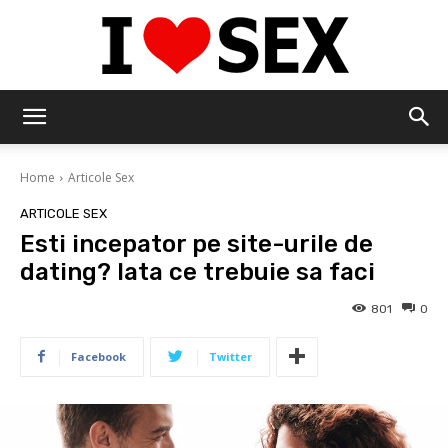
IloveSex
Home
Articole Sex
ARTICOLE SEX
Esti incepator pe site-urile de
dating? Iata ce trebuie sa faci
801
0
Facebook
Twitter