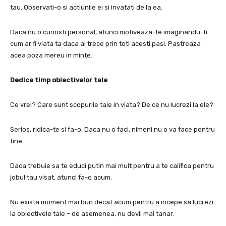
tau.
Observati-o si actiunile ei si invatati de la ea.
Daca nu o cunosti personal, atunci motiveaza-te imaginandu-ti
cum ar fi viata ta daca ai trece prin toti acesti pasi.
Pastreaza
acea poza mereu in minte.
Dedica timp obiectivelor tale
Ce vrei?
Care sunt scopurile tale in viata?
De ce nu lucrezi la ele?
Serios, ridica-te si fa-o.
Daca nu o faci, nimeni nu o va face pentru
tine.
Daca trebuie sa te educi putin mai mult pentru a te califica pentru
jobul tau visat, atunci fa-o acum.
Nu exista moment mai bun decat acum pentru a incepe sa lucrezi
la obiectivele tale – de asemenea, nu devii mai tanar.