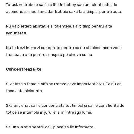
Totusi, nu trebuie sa fie citit.
Un hobby sau un talent este, de
asemenea, important, dar trebuie sa-ti faci timp si pentru asta.
Nu va pierdeti abilitatile si talentele.
Fa-ti timp pentru a te
imbunatati.
Nu te trezi intr-o zi cu regrete pentru ca nu ai folosit acea voce
frumoasa a ta pentru a inspira pe cineva cu ea.
Concentreaza-te
S-ar lasa o femeie alfa sa rateze ceva important?
Nu.
Ea nu ar
face asta niciodata.
S-a antrenat sa fie concentrata tot timpul si sa fie constienta de
tot ce se intampla in jurul ei si in intreaga lume.
Se uita la stiri pentru ca ii place sa fie informata.