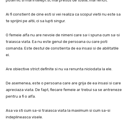
puternic si mai intelept si, mai presus de toate, mai fericit.
Ai fi constient de cine esti si vei realiza ca scopul vietii nu este sa
te sprijini pe altii, ci sa lupti singur.
O femeie alfa nu are nevoie de nimeni care sa-i spuna cum sa-si
traiasca viata.
Ea nu este genul de persoana cu care poti
comanda.
Este destul de constienta de ea insasi si de abilitatile
ei.
Are obiective strict definite si nu va renunta niciodata la ele.
De asemenea, este o persoana care are grija de ea insasi si care
apreciaza viata.
De fapt, fiecare femeie ar trebui sa se antreneze
pentru a fi o alfa.
Asa va sti cum sa-si traiasca viata la maximum si cum sa-si
indeplineasca visele.