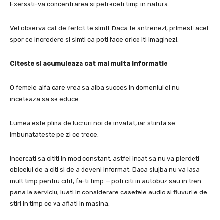
Exersati-va concentrarea si petreceti timp in natura.
Vei observa cat de fericit te simti.
Daca te antrenezi, primesti acel
spor de incredere si simti ca poti face orice iti imaginezi.
Citeste si acumuleaza cat mai multa informatie
O femeie alfa care vrea sa aiba succes in domeniul ei nu
inceteaza sa se educe.
Lumea este plina de lucruri noi de invatat, iar stiinta se
imbunatateste pe zi ce trece.
Incercati sa cititi in mod constant, astfel incat sa nu va pierdeti
obiceiul de a citi si de a deveni informat. Daca slujba nu va lasa
mult timp pentru citit, fa-ti timp — poti citi in autobuz sau in tren
pana la serviciu;
luati in considerare casetele audio si fluxurile de
stiri in timp ce va aflati in masina.