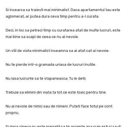
Si incearca sa traiesti mai minimalist.
Daca apartamentul tau este
aglomerat, ar putea dura ceva timp pentru a-l curata.
Deci, in loc sa petreci timp cu curatarea atat de multe lucruri, este
mai bine sa scapi de ceea ce nu ai nevoie.
Un stil de viata minimalist inseamna sa ai atat cat ai nevoie.
Nu te pierde intr-o gramada uriasa de lucruri inutile.
Nu lasa lucrurile sa te stapaneasca.
Tu le detii.
Trebuie sa elimini din viata ta tot ce este toxic pentru tine.
Nu ai nevoie de nimic sau de nimeni.
Puteti face totul pe cont
propriu.
Si daca cineva nu este pregatit sa te accepte asa cum esti si sa-ti