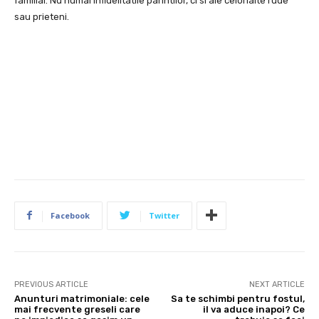
familial. Nu numai infidelitatile parintilor, ci si ale celorlalte rude
sau prieteni.
Facebook
Twitter
PREVIOUS ARTICLE
NEXT ARTICLE
Anunturi matrimoniale: cele
Sa te schimbi pentru fostul,
mai frecvente greseli care
il va aduce inapoi? Ce