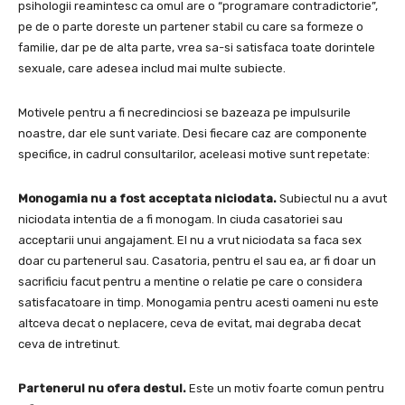
psihologii reamintesc ca omul are o “programare contradictorie”,
pe de o parte doreste un partener stabil cu care sa formeze o
familie, dar pe de alta parte, vrea sa-si satisfaca toate dorintele
sexuale, care adesea includ mai multe subiecte.
Motivele pentru a fi necredinciosi se bazeaza pe impulsurile
noastre, dar ele sunt variate. Desi fiecare caz are componente
specifice, in cadrul consultarilor, aceleasi motive sunt repetate:
Monogamia nu a fost acceptata niciodata.
Subiectul nu a avut
niciodata intentia de a fi monogam. In ciuda casatoriei sau
acceptarii unui angajament. El nu a vrut niciodata sa faca sex
doar cu partenerul sau. Casatoria, pentru el sau ea, ar fi doar un
sacrificiu facut pentru a mentine o relatie pe care o considera
satisfacatoare in timp. Monogamia pentru acesti oameni nu este
altceva decat o neplacere, ceva de evitat, mai degraba decat
ceva de intretinut.
Partenerul nu ofera destul.
Este un motiv foarte comun pentru