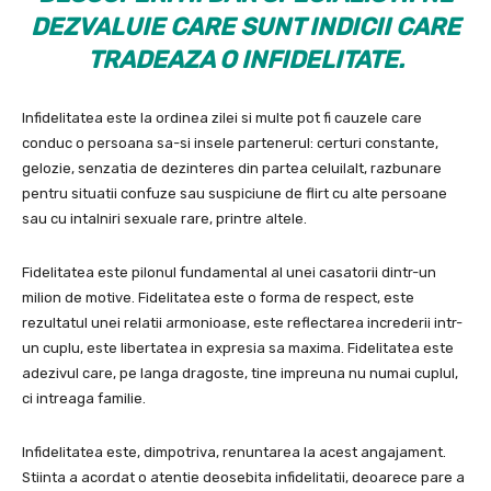
DEZVALUIE CARE SUNT INDICII CARE
TRADEAZA O INFIDELITATE.
Infidelitatea este la ordinea zilei si multe pot fi cauzele care
conduc o persoana sa-si insele partenerul: certuri constante,
gelozie, senzatia de dezinteres din partea celuilalt, razbunare
pentru situatii confuze sau suspiciune de flirt cu alte persoane
sau cu intalniri sexuale rare, printre altele.
Fidelitatea este pilonul fundamental al unei casatorii dintr-un
milion de motive. Fidelitatea este o forma de respect, este
rezultatul unei relatii armonioase, este reflectarea increderii intr-
un cuplu, este libertatea in expresia sa maxima. Fidelitatea este
adezivul care, pe langa dragoste, tine impreuna nu numai cuplul,
ci intreaga familie.
Infidelitatea este, dimpotriva, renuntarea la acest angajament.
Stiinta a acordat o atentie deosebita infidelitatii, deoarece pare a