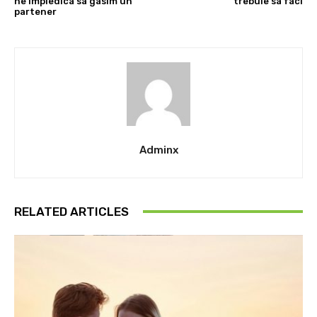
ne impiedica sa gasim un
trebuie sa faci
partener
Adminx
RELATED ARTICLES