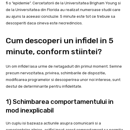
fi o “epidemie”. Cercetatorii de la Universitatea Brigham Young si
de la Universitatea din Florida au realizat numeroase studii care
au ajuns la aceeasi concluzie: 5 minute este tot ce trebuie sa
descoperiti daca cineva este necredincios.
Cum descoperi un infidel in 5
minute, conform stiintei?
Un om infidel lasa urme de netagaduit din primul moment. Semne
precum nervozitatea, privirea, schimbarile de dispozitie,
modificarea programelor si descoperirea unor noi interese, sunt
destul de determinante pentru infidelitate.
1) Schimbarea comportamentului in
mod inexplicabil
Un cuplu isi bazeaza actiunile asupra comunicarii si a
experientelor zilnice, astfel incat acest comportament sa permita