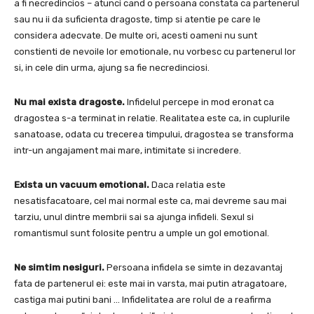
a fi necredincios – atunci cand o persoana constata ca partenerul
sau nu ii da suficienta dragoste, timp si atentie pe care le
considera adecvate. De multe ori, acesti oameni nu sunt
constienti de nevoile lor emotionale, nu vorbesc cu partenerul lor
si, in cele din urma, ajung sa fie necredinciosi.
Nu mai exista dragoste.
Infidelul percepe in mod eronat ca
dragostea s-a terminat in relatie. Realitatea este ca, in cuplurile
sanatoase, odata cu trecerea timpului, dragostea se transforma
intr-un angajament mai mare, intimitate si incredere.
Exista un vacuum emotional.
Daca relatia este
nesatisfacatoare, cel mai normal este ca, mai devreme sau mai
tarziu, unul dintre membrii sai sa ajunga infideli. Sexul si
romantismul sunt folosite pentru a umple un gol emotional.
Ne simtim nesiguri.
Persoana infidela se simte in dezavantaj
fata de partenerul ei: este mai in varsta, mai putin atragatoare,
castiga mai putini bani … Infidelitatea are rolul de a reafirma