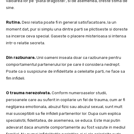
valoarea lor pe “piata dragostei”, si de asemenea, creste stima de
sine.
Rutina.
Desi relatia poate fi in general satisfacatoare, la un
moment dat, pur si simplu una dintre parti se plictiseste si doreste
sa incerce ceva special. Gaseste o placere misterioasa si intensa
intr-o relatie secreta.
Din razbunare.
Unii oameni inseala doar ca razbunare pentru
comportamentul partenerului lor pe care il considera nedrept.
Poate ca o suspiciune de infidelitate a celeilalte parti, ne face sa
fim infideli.
O trauma nerezolvata.
Conform numeroaselor studii,
persoanele care au suferit in copilarie un fel de trauma, cum ar fi
neglijarea emotionala, abuzul fizic sau abuzul sexual, sunt mult
mai susceptibili sa fie infideli partenerilor lor. Dupa cum explica
specialistii, fidelitatea, de asemenea, se educa. Este mai putin
adevarat daca anumite comportamente au fost vazute in mediul