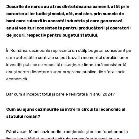
Jocurile de noroc au atras dintotdeauna oamenii, atât prin
caracterul lor ludic și social, cât, mai ales, prin sumele de
bani care rulează în această industrie și care generează
anual venituri consistente pentru producătorii și operatorii
de jocuri, respectiv pentru bugetul statului.
În România, cazinourile reprezintă un stâlp bugetar consistent pe
care autoritățile centrale se pot baza în momentul derulării unor
investiții publice ce necesită o susținere financiară consistentă
dar și pentru finanțarea unor programe publice din sfera socio-
economică.
Dar cum a început totul și care e realitatea în anul 2024?
Cum au ajuns cazinourile să
între
în circuitul economic al
statului român?
Până acum 10 ani cazinourile tradiționale și online funcționau la
limita legalității și, cu toate că rulau sume foarte mari, nu se