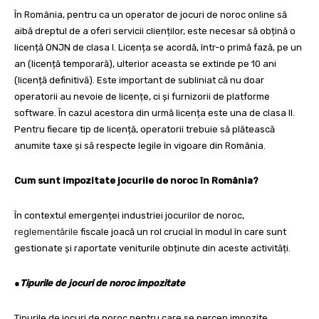
În România, pentru ca un operator de jocuri de noroc online să
aibă dreptul de a oferi servicii clienților, este necesar să obțină o
licență ONJN de clasa I. Licența se acordă, într-o primă fază, pe un
an (licență temporară), ulterior aceasta se extinde pe 10 ani
(licență definitivă). Este important de subliniat că nu doar
operatorii au nevoie de licențe, ci și furnizorii de platforme
software. În cazul acestora din urmă licența este una de clasa II.
Pentru fiecare tip de licență, operatorii trebuie să plătească
anumite taxe și să respecte legile în vigoare din România.
Cum sunt impozitate jocurile de noroc în România?
În contextul emergenței industriei jocurilor de noroc,
reglementările
fiscale joacă un rol crucial în modul în care sunt
gestionate și raportate veniturile obținute din aceste activități.
●
Tipurile de jocuri de noroc impozitate
Tipurile de jocuri de noroc pentru care se percep impozite,