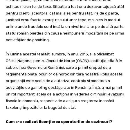
achitau niciun fel de taxe. Situația a fost una dezavantajoasă atât
pentru clienții acestora, cât mai ales pentru stat. Pe de o parte,
jucătorii erau
foarte
expuși riscului unor țepe, mai ales în mediul
online unde fraudele sunt încă la un nivel înalt, iar pe de altă parte
statul român pierdea din cauza neimpunerii impozitării de pe urma
activităților de gambling.
În lumina acestei realități sumbre, în anul 2015, s-a oficializat
Oficiul Național pentru Jocuri de Noroc (ONJN), instituție aflată ȋn
subordinea Guvernului României, care a primit dreptul de a
reglementa piața jocurilor de noroc din țara noastră. Rolul acestei
organizații este acela de a autoriza, controla și monitoriza
activitățile de gambling desfășurate în România. Însă, a mai primit
un rol important: acela de a acționa în vederea diminuării evaziunii
fiscale în domeniu, respectiv de a
asigura
creșterea încasării
taxelor și impozitelor la bugetul de stat.
Cum s-a realizat licențierea operatorilor de cazinouri?