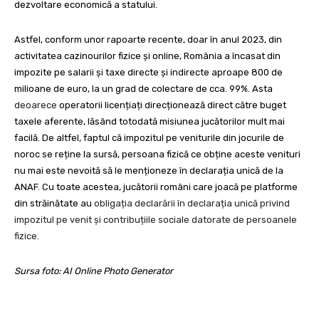
dezvoltare economică a statului.
Astfel, conform unor rapoarte recente, doar în anul 2023, din
activitatea cazinourilor fizice și online, România a încasat din
impozite pe salarii și taxe directe și indirecte aproape 800 de
milioane de euro, la un grad de colectare de cca. 99%. Asta
deoarece
operatorii licențiați direcționează direct către buget
taxele aferente, lăsând totodată misiunea jucătorilor mult mai
facilă. De altfel, faptul că impozitul pe veniturile din jocurile de
noroc se reține la sursă, persoana fizică ce obține aceste venituri
nu mai este nevoită să le menționeze în declarația unică de la
ANAF. Cu toate acestea, jucătorii români care joacă pe platforme
din străinătate au
obligația declarării în declarația unică privind
impozitul pe venit și contribuțiile sociale datorate de persoanele
fizice.
Sursa foto: AI Online Photo Generator