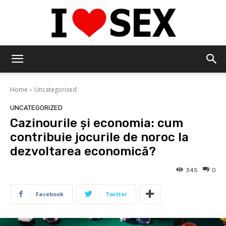
IloveSex
Home
Uncategorized
UNCATEGORIZED
Cazinourile și economia: cum
contribuie jocurile de noroc la
dezvoltarea economică?
345
0
Facebook
Twitter