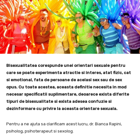
Bisexualitatea corespunde unei orientari sexuale pentru
care se poate experimenta atractie si interes, atat fizic, cat
si emotional, fata de persoane de acelasi sex sau de sex
opus. Cu toate acestea, aceasta definitie necesita in mod
necesar specificatii suplimentare, deoarece exista diferite
tipuri de bisexualitate si exista adesea confuzie si
dezinformare cu privire la aceasta orientare sexuala.
Pentru a ne ajuta sa clarificam acest lucru, dr. Bianca Rapini,
psiholog, psihoterapeut si sexolog.