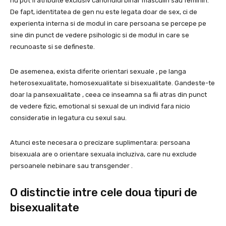
nu pot fi atribuite exclusiv canonului binar masculin sau feminin.
De fapt, identitatea de gen nu este legata doar de sex, ci de
experienta interna si de modul in care persoana se percepe pe
sine din punct de vedere psihologic si de modul in care se
recunoaste si se defineste.
De asemenea, exista diferite orientari sexuale , pe langa
heterosexualitate, homosexualitate si bisexualitate. Gandeste-te
doar la pansexualitate , ceea ce inseamna sa fii atras din punct
de vedere fizic, emotional si sexual de un individ fara nicio
consideratie in legatura cu sexul sau.
Atunci este necesara o precizare suplimentara: persoana
bisexuala are o orientare sexuala incluziva, care nu exclude
persoanele nebinare sau transgender .
O distinctie intre cele doua tipuri de
bisexualitate