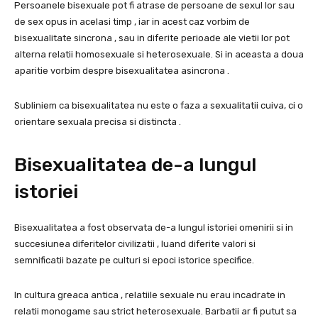
Persoanele bisexuale pot fi atrase de persoane de sexul lor sau
de sex opus in acelasi timp , iar in acest caz vorbim de
bisexualitate sincrona , sau in diferite perioade ale vietii lor pot
alterna relatii homosexuale si heterosexuale. Si in aceasta a doua
aparitie vorbim despre bisexualitatea asincrona .
Subliniem ca bisexualitatea nu este o faza a sexualitatii cuiva, ci o
orientare sexuala precisa si distincta .
Bisexualitatea de-a lungul
istoriei
Bisexualitatea a fost observata de-a lungul istoriei omenirii si in
succesiunea diferitelor civilizatii , luand diferite valori si
semnificatii bazate pe culturi si epoci istorice specifice.
In cultura greaca antica , relatiile sexuale nu erau incadrate in
relatii monogame sau strict heterosexuale. Barbatii ar fi putut sa