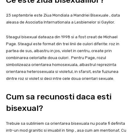
23 septembrie este Ziua Mondiala a Mandriei Bisexuale , data
aleasa de Asociatia Internationala a Lesbienelor si Gayilor.
Steagul bisexual dateaza din 1998 si a fost creat de Michael
Page. Steagul este format din trei linii de culori diferite: roz in
partea de sus, albastru in jos, violet in centru, create prin
combinarea celorlalte doua culori . Pentru Page, rozul
simbolizeaza orientarea homosexuala, albastrul reprezinta
orientarea heterosexuala si violetul, in sfarsit, este fuziunea
dintre roz si violet si deci intre cele doua orientari sexuale.
Cum sa recunosti daca esti
bisexual?
Trebuie sa subliniem ca orientarea bisexuala nu poate fi definita
intr-un mod granitic si imuabil in timp , asa cum am mentionat. Cu