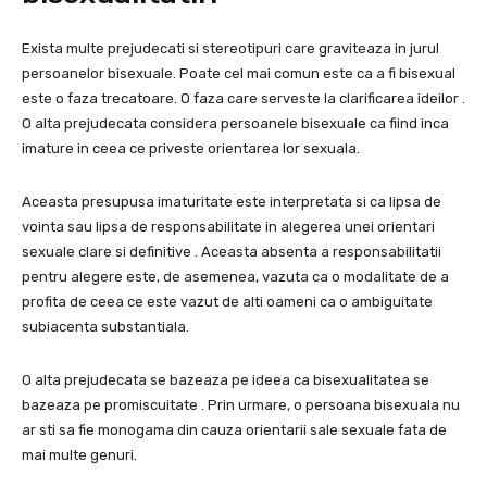
Exista multe prejudecati si stereotipuri care graviteaza in jurul
persoanelor bisexuale. Poate cel mai comun este ca a fi bisexual
este o faza trecatoare. O faza care serveste la clarificarea ideilor .
O alta prejudecata considera persoanele bisexuale ca fiind inca
imature in ceea ce priveste orientarea lor sexuala.
Aceasta presupusa imaturitate este interpretata si ca lipsa de
vointa sau lipsa de responsabilitate in alegerea unei orientari
sexuale clare si definitive . Aceasta absenta a responsabilitatii
pentru alegere este, de asemenea, vazuta ca o modalitate de a
profita de ceea ce este vazut de alti oameni ca o ambiguitate
subiacenta substantiala.
O alta prejudecata se bazeaza pe ideea ca bisexualitatea se
bazeaza pe promiscuitate . Prin urmare, o persoana bisexuala nu
ar sti sa fie monogama din cauza orientarii sale sexuale fata de
mai multe genuri.