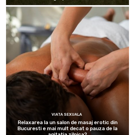
VIATA SEXUALA
Relaxarea la un salon de masaj erotic din
Bucuresti e mai mult decat o pauza de la
agitatia zilnica?