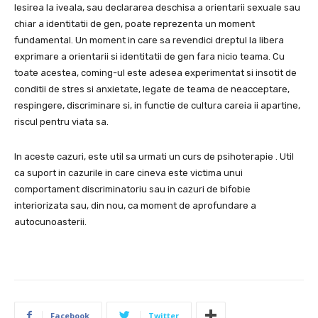
Iesirea la iveala, sau declararea deschisa a orientarii sexuale sau
chiar a identitatii de gen, poate reprezenta un moment
fundamental. Un moment in care sa revendici dreptul la libera
exprimare a orientarii si identitatii de gen fara nicio teama. Cu
toate acestea, coming-ul este adesea experimentat si insotit de
conditii de stres si anxietate, legate de teama de neacceptare,
respingere, discriminare si, in functie de cultura careia ii apartine,
riscul pentru viata sa.
In aceste cazuri, este util sa urmati un curs de psihoterapie . Util
ca suport in cazurile in care cineva este victima unui
comportament discriminatoriu sau in cazuri de bifobie
interiorizata sau, din nou, ca moment de aprofundare a
autocunoasterii.
Facebook
Twitter