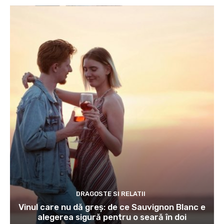
DRAGOSTE SI RELATII
Vinul care nu dă greș: de ce Sauvignon Blanc e
alegerea sigură pentru o seară în doi