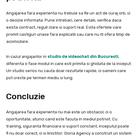
Angajarea fara experienta nu trebuie sa fie un act de curaj orb, ci
o decizie informata. Pune intrebari, cere detalii, verifica daca
exista contract, reguli clare si suport real. Evita ofertele care
promit castiguri uriase fara explicatii sau care nu iti ofera timp de
acomodare.
In cazul angajarilor in
studio de videochat din Bucuresti
,
diferenta o face modul in care esti primita si ghidata de la inceput.
Un studio serios nu cauta doar rezultate rapide, ci oameni care
pot creste pe termen mediu si lung.
Concluzie
Angajarea fara experienta nu mai este un obstacol, ci o
oportunitate, atunci cand este facuta in mediul potrivit. Cu
training, siguranta financiara si suport constant, inceputul poate
fi nu doar corect, ci si linistitor. Gloria Agency a construit un sistem