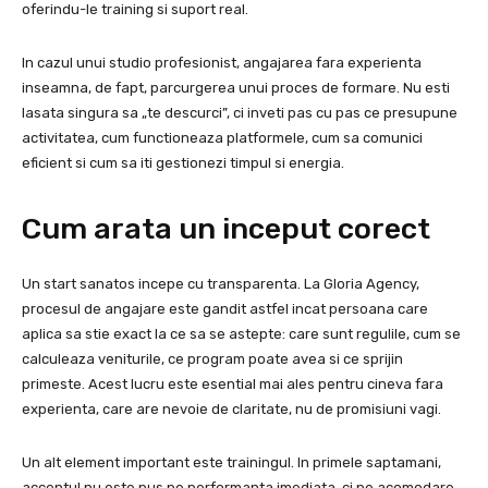
oferindu-le training si suport real.
In cazul unui studio profesionist, angajarea fara experienta
inseamna, de fapt, parcurgerea unui proces de formare. Nu esti
lasata singura sa „te descurci”, ci inveti pas cu pas ce presupune
activitatea, cum functioneaza platformele, cum sa comunici
eficient si cum sa iti gestionezi timpul si energia.
Cum arata un inceput corect
Un start sanatos incepe cu transparenta. La Gloria Agency,
procesul de angajare este gandit astfel incat persoana care
aplica sa stie exact la ce sa se astepte: care sunt regulile, cum se
calculeaza veniturile, ce program poate avea si ce sprijin
primeste. Acest lucru este esential mai ales pentru cineva fara
experienta, care are nevoie de claritate, nu de promisiuni vagi.
Un alt element important este trainingul. In primele saptamani,
accentul nu este pus pe performanta imediata, ci pe acomodare