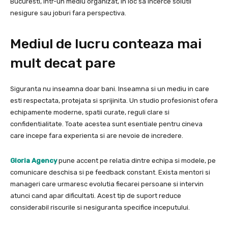
Bucuresti, intr-un mediu organizat, in loc sa incerce solutii
nesigure sau joburi fara perspectiva.
Mediul de lucru conteaza mai
mult decat pare
Siguranta nu inseamna doar bani. Inseamna si un mediu in care
esti respectata, protejata si sprijinita. Un studio profesionist ofera
echipamente moderne, spatii curate, reguli clare si
confidentialitate. Toate acestea sunt esentiale pentru cineva
care incepe fara experienta si are nevoie de incredere.
Gloria Agency
pune accent pe relatia dintre echipa si modele, pe
comunicare deschisa si pe feedback constant. Exista mentori si
manageri care urmaresc evolutia fiecarei persoane si intervin
atunci cand apar dificultati. Acest tip de suport reduce
considerabil riscurile si nesiguranta specifice inceputului.