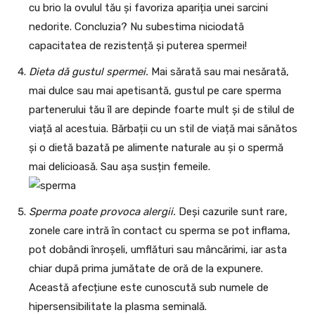
cu brio la ovulul tău și favoriza apariția unei sarcini
nedorite. Concluzia? Nu subestima niciodată
capacitatea de rezistență și puterea spermei!
Dieta dă gustul spermei.
Mai sărată sau mai nesărată,
mai dulce sau mai apetisantă, gustul pe care sperma
partenerului tău îl are depinde foarte mult și de stilul de
viață al acestuia. Bărbații cu un stil de viață mai sănătos
și o dietă bazată pe alimente naturale au și o spermă
mai delicioasă. Sau așa susțin femeile.
Sperma poate provoca alergii.
Deși cazurile sunt rare,
zonele care intră în contact cu sperma se pot inflama,
pot dobândi înroșeli, umflături sau mâncărimi, iar asta
chiar după prima jumătate de oră de la expunere.
Această afecțiune este cunoscută sub numele de
hipersensibilitate la plasma seminală.