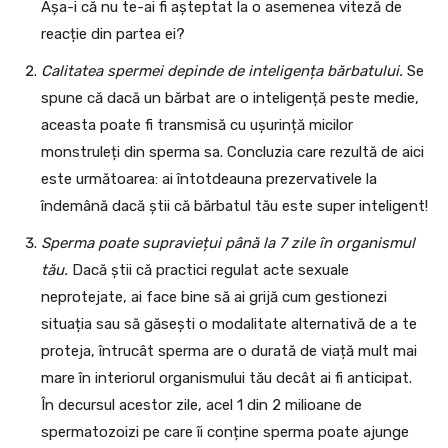
Așa-i că nu te-ai fi așteptat la o asemenea viteză de
reacție din partea ei?
Calitatea spermei depinde de inteligența bărbatului.
Se
spune că dacă un bărbat are o inteligență peste medie,
aceasta poate fi transmisă cu ușurință micilor
monstruleți din sperma sa. Concluzia care rezultă de aici
este următoarea: ai întotdeauna prezervativele la
îndemână dacă știi că bărbatul tău este super inteligent!
Sperma poate supraviețui până la 7 zile în organismul
tău.
Dacă știi că practici regulat acte sexuale
neprotejate, ai face bine să ai grijă cum gestionezi
situația sau să găsești o modalitate alternativă de a te
proteja, întrucât sperma are o durată de viață mult mai
mare în interiorul organismului tău decât ai fi anticipat.
În decursul acestor zile, acel 1 din 2 milioane de
spermatozoizi pe care îi conține sperma poate ajunge