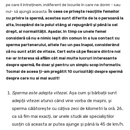
pe care îl întreținem, indiferent de locurile în care ne dorim – sau
nu!- să ajungă aceasta.
În ceea ce privește reacțiile femeilor
cu privire la spermă, acestea sunt diferite de la o persoană la
alta, începând de la polul stâng al repugnării și până la cel
drept, al normalității. Așadar, în timp ce unele femei
consideră că nu e nimic ieșit din comun în a lua contact cu
sperma partenerului, altele fac un pas înapoi, considerând
că nu sunt atât de viteze. Cert este că pe fiecare dintre noi
ne-ar interesa să aflăm cât mai multe lucruri interesante
despre spermă, fie doar și pentru un simplu scop informativ.
Tocmai de aceea ți-am pregătit 10 curiozități despre spermă
despre care nu ai mai auzit!
Sperma este adepta vitezei.
Așa cum și bărbații sunt
adepții vitezei atunci când vine vorba de mașini, și
sperma călătorește cu câțiva zeci de kilometri la oră. 26,
ca să fim mai exacți, iar unele studii ale specialiștilor
susțin că aceasta ar putea ajunge și până la 45 de km/h.