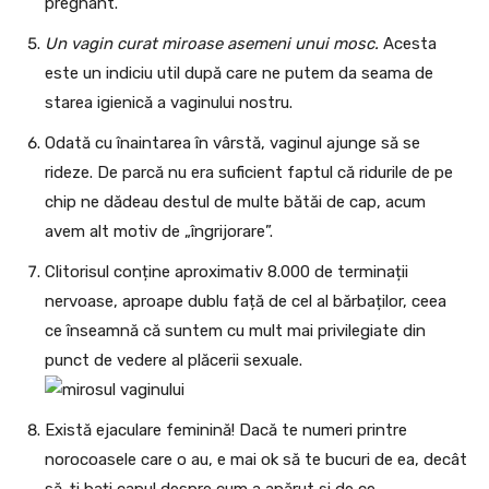
pregnant.
Un vagin curat miroase asemeni unui mosc.
Acesta
este un indiciu util după care ne putem da seama de
starea igienică a vaginului nostru.
Odată cu înaintarea în vârstă, vaginul ajunge să se
rideze. De parcă nu era suficient faptul că ridurile de pe
chip ne dădeau destul de multe bătăi de cap, acum
avem alt motiv de „îngrijorare”.
Clitorisul conține aproximativ 8.000 de terminații
nervoase, aproape dublu față de cel al bărbaților, ceea
ce înseamnă că suntem cu mult mai privilegiate din
punct de vedere al plăcerii sexuale.
Există ejaculare feminină! Dacă te numeri printre
norocoasele care o au, e mai ok să te bucuri de ea, decât
să-ți bați capul despre cum a apărut și de ce.