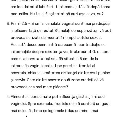
are loc datorită lubrifierii, fapt care ajută la îndepărtarea
bacteriilor. Nu te-ai fi așteptat să auzi așa ceva, nu?
Primii 2,5 – 3 cm ai canalului vaginal sunt mai predispuși
la plăcere față de restul. Stimulați corespunzător, vă pot
provoca senzații de neuitat în timpul actului sexual.
Această descoperire intră oarecum în contradicție cu
informațiile despre existența vestitului punct G, despre
care s-a constatat că se află situat la 5 cm de la
intrarea în vagin, localizat pe peretele frontal al
acestuia, chiar la jumătatea distanței dintre osul pubian
și cervix. Care dintre aceste două zone credeți că vă
provoacă cea mai mare plăcere?
Alimentele consumate pot influența gustul și mirosul
vaginului. Spre exemplu, fructele dulci îi conferă un gust
mai dulce, în timp ce legumele îi dau un miros mai