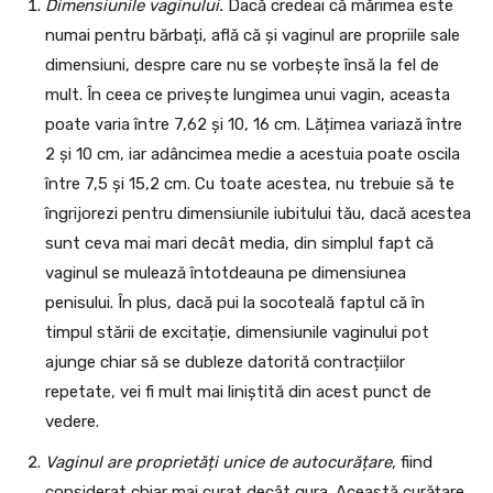
Dimensiunile vaginului.
Dacă credeai că mărimea este
numai pentru bărbați, află că și vaginul are propriile sale
dimensiuni, despre care nu se vorbește însă la fel de
mult. În ceea ce privește lungimea unui vagin, aceasta
poate varia între 7,62 și 10, 16 cm. Lățimea variază între
2 și 10 cm, iar adâncimea medie a acestuia poate oscila
între 7,5 și 15,2 cm. Cu toate acestea, nu trebuie să te
îngrijorezi pentru dimensiunile iubitului tău, dacă acestea
sunt ceva mai mari decât media, din simplul fapt că
vaginul se mulează întotdeauna pe dimensiunea
penisului. În plus, dacă pui la socoteală faptul că în
timpul stării de excitație, dimensiunile vaginului pot
ajunge chiar să se dubleze datorită contracțiilor
repetate, vei fi mult mai liniștită din acest punct de
vedere.
Vaginul are proprietăți unice de autocurățare
, fiind
considerat chiar mai curat decât gura. Această curățare