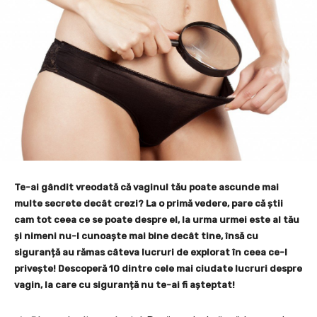
Te-ai gândit vreodată că vaginul tău poate ascunde mai
multe secrete decât crezi? La o primă vedere, pare că știi
cam tot ceea ce se poate despre el, la urma urmei este al tău
și nimeni nu-l cunoaște mai bine decât tine, însă cu
siguranță au rămas câteva lucruri de explorat în ceea ce-l
privește! Descoperă 10 dintre cele mai ciudate lucruri despre
vagin, la care cu siguranță nu te-ai fi așteptat!