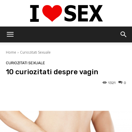
IloveSex
Home
Curiozitati Sexuale
CURIOZITATI SEXUALE
10 curiozitati despre vagin
1321
0
Facebook
Twitter
Pinterest